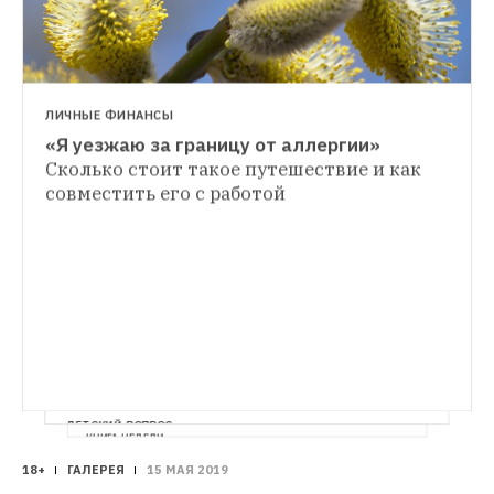
ЛИЧНЫЕ ФИНАНСЫ
«Я уезжаю за границу от аллергии»
Сколько стоит такое путешествие и как 
совместить его с работой
ДЕТСКИЙ ВОПРОС
КНИГА НЕДЕЛИ
Что делать, если у ребенка аллергия 
«Эпидемия стерильности»: Почему все 
18+
ГАЛЕРЕЯ
15 МАЯ 2019
на цветение?
Редакция The Village вместе 
больше людей страдает от аллергии
И 