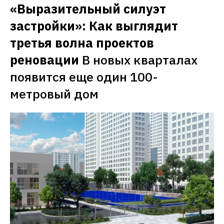
с экспертами отвечает на актуальные 
при чем тут кондиционированные 
«Выразительный силуэт 
вопросы, которые волнуют современных 
помещения
родителей
застройки»: Как выглядит 
третья волна проектов 
реновации
В новых кварталах 
появится еще один 100-
метровый дом