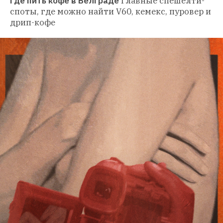
Где пить кофе в Белграде
Главные спешелти-
споты, где можно найти V60, кемекс, пуровер и 
дрип-кофе 