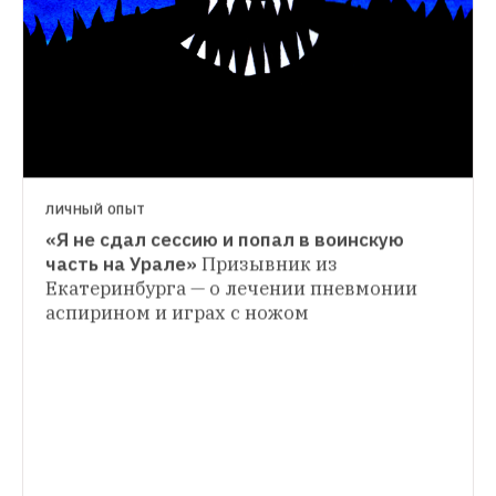
ЛИЧНЫЙ ОПЫТ
«Я не сдал сессию и попал в воинскую 
ИСТОРИИ
часть на Урале»
Призывник из 
«Мы жили в вагончике на автостоянке»: 
Екатеринбурга — о лечении пневмонии 
МЕСТО
Зачем Екатеринбургу группа дневного 
аспирином и играх с ножом
Винный бар «Био-Шмио» с каллиграфией 
пребывания детей
The Village 
Ромы Бантика
Первый биодинамический 
рассказывает истории родителей-
бар Екатеринбурга в здании НПО 
одиночек, которым не справиться без 
Автоматики
помощи «Аистенка»