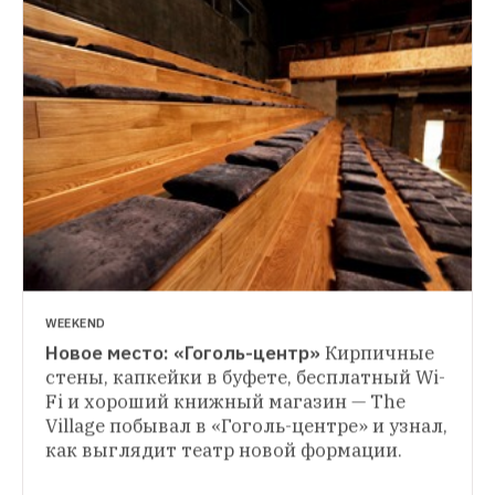
WEEKEND
Новое место: «Гоголь-центр»
Кирпичные 
ЛЮБИМОЕ МЕСТО
стены, капкейки в буфете, бесплатный Wi-
Роман Супер — о «Гоголь-центре» 
Fi и хороший книжный магазин — The 
ТЕАТР
и жестокой Москве
Интересные люди в 
Village побывал в «Гоголь-центре» и узнал, 
Что происходило с «Гоголь-центром» 
Москве и Петербурге говорят с The Village 
как выглядит театр новой формации. 
при Серебренникове
The Village 
о своих любимых местах в городе
вспоминает историю конфликтов вокруг 
театра и его художественного 