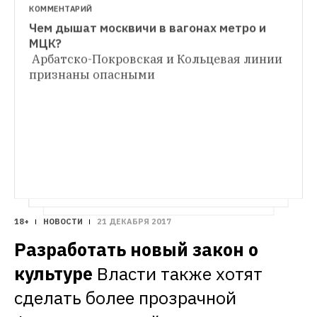
КОММЕНТАРИЙ
Чем дышат москвичи в вагонах метро и 
ОБЩЕСТВЕННЫЕ ПРОСТРАНСТВА
Что продают в переходах у метро после 
Арбатско-Покровская и Кольцевая линии 
ИНТЕРВЬЮ
реформы уличной торговли
«Трусы — 
признаны опасными
Замначальника метро — о частых авариях, 
самый ходовой товар»: что можно найти 
сломанном Wi-Fi и борьбе с пылью 
в вагонах
Интервью Романа Латыпова 
об итогах года для Московского 
метрополитена
18+
НОВОСТИ
21 ДЕКАБРЯ 2017
Разработать новый закон о 
культуре
Власти также хотят 
сделать более прозрачной 