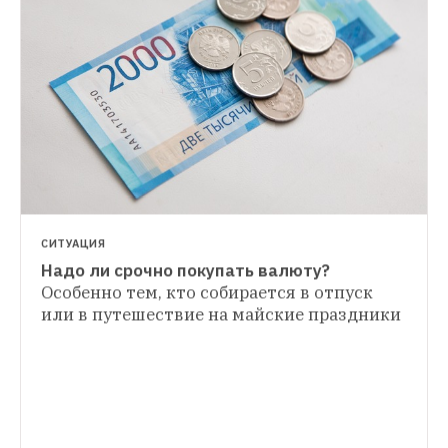
НОВОСТИ
Максим Орешкин назвал американские 
санкции хорошим тестом для экономики
В 
свою очередь, Эльвира Набиуллина не 
видит в обвале курса рубля рисков для 
финансовой стабильности 
СИТУАЦИЯ
Надо ли срочно покупать валюту?
Особенно тем, кто собирается в отпуск 
или в путешествие на майские праздники