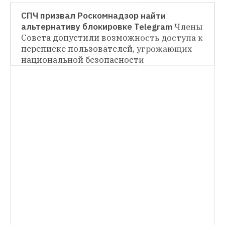
НОВОСТИ
СПЧ призвал Роскомнадзор найти 
альтернативу блокировке Telegram
Члены 
Совета допустили возможность доступа к 
переписке пользователей, угрожающих 
национальной безопасности
ПРОЩЕ ПРОСТОГО
5 удобных VPN-сервисов для работы 
ИНСТРУКЦИЯ
в интернете
Как защитить себя 
Как продолжить пользоваться Telegram 
от интернет-цензуры и утечки данных
быстро и бесплатно
Даже если его 
заблокируют в России