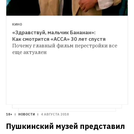
КИНО
«Здравствуй, мальчик Бананан»: 
КИНО
Как смотрится «АССА» 30 лет спустя
На грани нервного срыва: 20 триллеров 
Почему главный фильм перестройки все 
про девушек в беде
Главные 
еще актуален
психологические триллеры ХХI века 
об отношениях в паре
18+
НОВОСТИ
4 АВГУСТА 2018
Пушкинский музей представил 