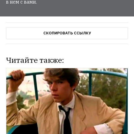
в нем с вами.
СКОПИРОВАТЬ ССЫЛКУ
Читайте также:
НОВОСТИ
«Очередная катастрофа»: Госдума 
поставила независимые кинофестивали 
под угрозу
Организаторы фестивалей 
обвинили законодателей в цензуре