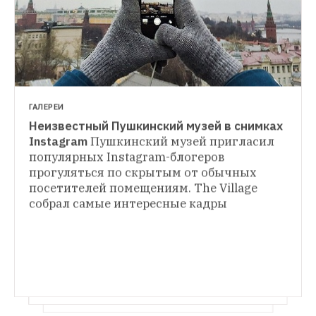
ГАЛЕРЕИ
Неизвестный Пушкинский музей в снимках 
КАК У НИХ
Instagram
Пушкинский музей пригласил 
Сколько стоит жизнь в Токио
Во сколько 
популярных Instagram-блогеров 
БУХУЧЕТ
обходятся еда, жилье, медицина 
прогуляться по скрытым от обычных 
Игристый рис: Что такое саке и с чем его 
и развлечения в ультрасовременном 
посетителей помещениям. The Village 
пьют
Можно ли называть саке рисовым 
японском мегаполисе
вином, почему оно бывает игристым 
собрал самые интересные кадры
и что им стоит запивать