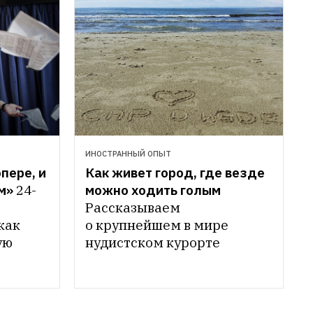
ИНОСТРАННЫЙ ОПЫТ
Как живет город, где везде 
ере, и 
можно ходить голым
м»
24-
Рассказываем 
о крупнейшем в мире 
как 
нудистском курорте
ю 