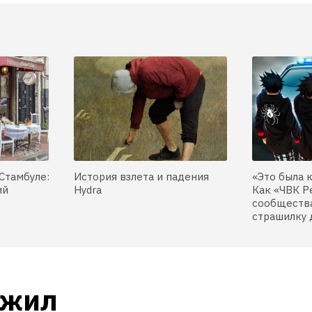
Стамбуле:
История взлета и падения
«Это была 
ий
Hydra
Как «ЧВК Р
сообщества
страшилку 
жил 