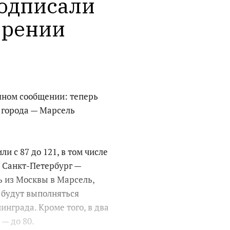
одписали 
рении 
шном сообщении: теперь
 города — Марсель
 с 87 до 121, в том числе
 Санкт-Петербург —
ь из Москвы в Марсель,
 будут выполняться
инграда. Кроме того, в два
— до 80.