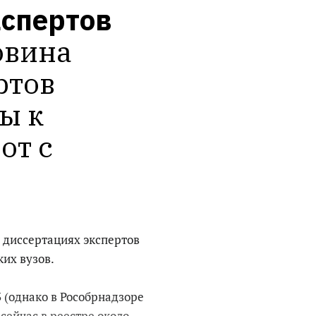
спертов 
вина 
тов 
 к 
т с 
 диссертациях экспертов
их вузов.
3 (однако в Рособрнадзоре
 сейчас в реестре около