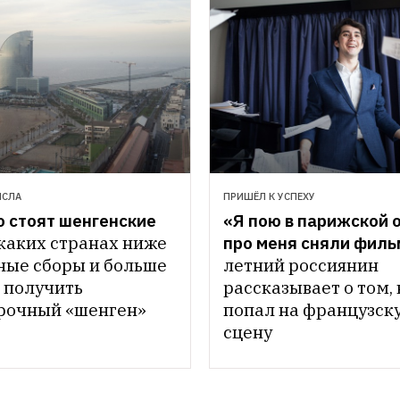
ИСЛА
ПРИШЁЛ К УСПЕХУ
 стоят шенгенские 
«Я пою в парижской оп
каких странах ниже 
про меня сняли филь
ные сборы и больше 
летний россиянин 
 получить 
рассказывает о том, 
рочный «шенген»
попал на французску
сцену