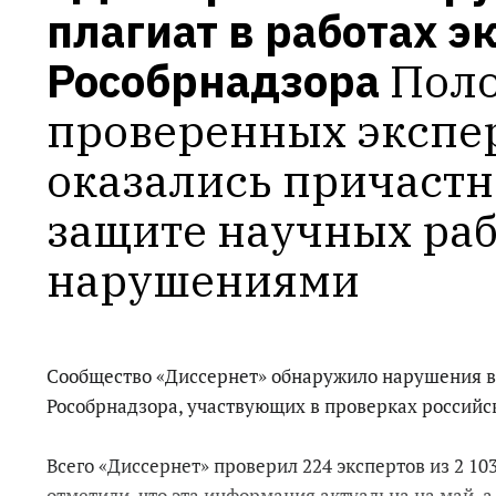
плагиат в работах эк
Рособрнадзора
Поло
проверенных экспер
оказались причастны
защите научных рабо
нарушениями
Сообщество «Диссернет» обнаружило нарушения в
Рособрнадзора, участвующих в проверках российск
Всего «Диссернет» проверил 224 экспертов из 2 10
отметили, что эта информация актуальна на май, а