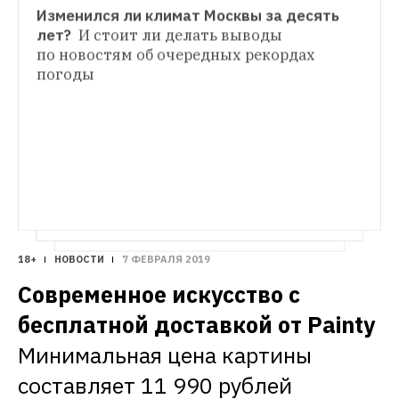
Изменился ли климат Москвы за десять 
ГАЛЕРЕЯ
лет? 
И стоит ли делать выводы 
Как Москва справляется с самым мощным 
по новостям об очередных рекордах 
снегопадом почти за 70 лет
К 
погоды
понедельнику сугробы вырастут до 
полуметра 
18+
НОВОСТИ
7 ФЕВРАЛЯ 2019
Современное искусство с 
бесплатной доставкой от Painty
Минимальная цена картины 
составляет 11 990 рублей