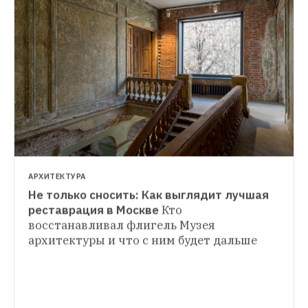
НОВОСТИ
Покрас Лампас — о варварском удалении 
граффити в Москве
В городе закрасили 
уже несколько известных работ
НОВОСТИ
В Москве открылись две новые площадки 
для регистрации брака. Одна из них — 
в ресторане «Савой»
А другая 
расположена в лофте на Ленинской 
Слободе
АРХИТЕКТУРА
Не только сносить: Как выглядит лучшая 
реставрация в Москве
Кто 
восстанавливал флигель Музея 
архитектуры и что с ним будет дальше