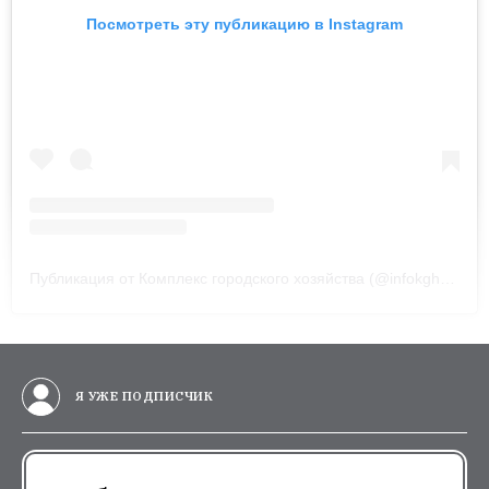
Посмотреть эту публикацию в Instagram
Публикация от Комплекс городского хозяйства (@infokgh)
18 Ок
Я УЖЕ ПОДПИСЧИК