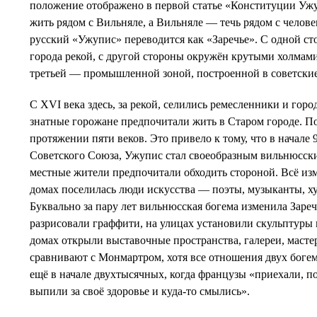
положение отображено в первой статье «Конституции Ужу
жить рядом с Вильняле, а Вильняле — течь рядом с челов
русский «Ужупис» переводится как «Заречье». С одной ст
города рекой, с другой стороны окружён крутыми холмами 
третьей — промышленной зоной, построенной в советские
С XVI века здесь, за рекой, селились ремесленники и город
знатные горожане предпочитали жить в Старом городе. П
протяжении пяти веков. Это привело к тому, что в начале 9
Советского Союза, Ужупис стал своеобразным вильнюсск
местные жители предпочитали обходить стороной. Всё из
домах поселилась люди искусства — поэты, музыканты, х
Буквально за пару лет вильнюсская богема изменила Зареч
разрисовали граффити, на улицах установили скульптуры 
домах открыли выставочные пространства, галереи, масте
сравнивают с Монмартром, хотя все отношения двух боге
ещё в начале двухтысячных, когда французы «приехали, п
выпили за своё здоровье и куда-то смылись».