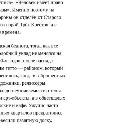
писа»: «Человек имеет право
еком». Именно поэтому на
ороны он отделён от Старого
и горой Трёх Крестов, а с
 времена.
ская беднота, тогда как все
одобный уклад не менялся на
0-х годов, после распада
им гетто — районом, который
менилось, когда в заброшенных
удожники, режиссёры.
ье до неузнаваемости: стены
и арт-объекты, а в обветшалых
рские и кафе. Ужупис часто
мных кварталов прекратились
овесили памятную доску,