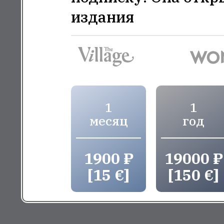
издания
1
1
месяц
год
1900 ₽
19000 ₽
[15 €]
[150 €]