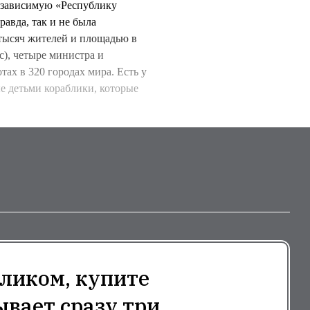
независимую «Республику
авда, так и не была
 тысяч жителей и площадью в
с), четыре министра и
тах в 320 городах мира. Есть у
е детьми кораблики, которые
ликом, купите
ывает сразу три