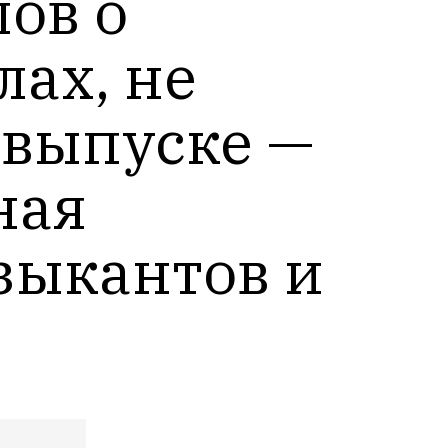
в о 
ах, не 
выпуске — 
ая 
ыкантов и 