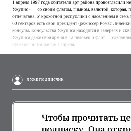
1 апреля 1997 года обитатели арт-района провозгласили 
Ужупис» — со своим флагом, гимном, валютой, которая, пр
отпечатана. У крохотной республики с населением в семь
60 гектаров есть свой президент (режиссёр Ромас Лилейки
консулы. Консульства Ужуписа находятся в галереях и скво
Ужуписа даже своя армия в 12 человек и флот — сделанны
пускают по Вильняле 1 апреля.
Я УЖЕ ПОДПИСЧИК
Чтобы прочитать це
подписку. Она откр