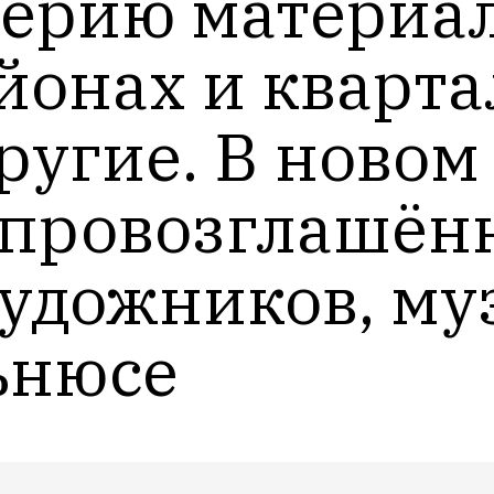
ерию материало
онах и квартал
ругие. В новом 
провозглашённ
удожников, муз
ьнюсе