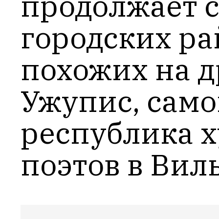
продолжает с
городских рай
похожих на д
Ужупис, само
республика х
поэтов в Вил