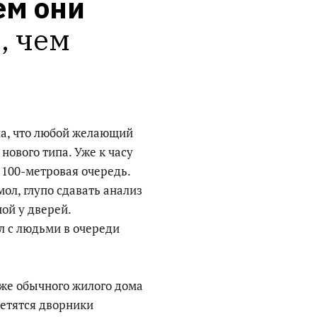
м они 
 чем 
ила, что любой желающий
нового типа. Уже к часу
 100-метровая очередь.
ол, глупо сдавать анализ
ой у дверей.
л с людьми в очереди
же обычного жилого дома
уетятся дворники