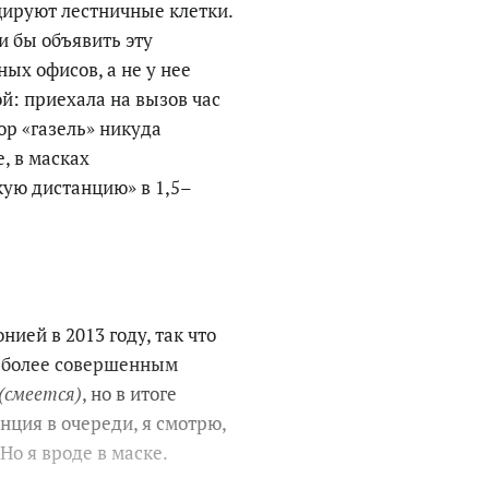
ируют лестничные клетки.
и бы объявить эту
ых офисов, а не у нее
й: приехала на вызов час
пор «газель» никуда
, в масках
кую дистанцию» в 1,5–
ией в 2013 году, так что
ь более совершенным
(смеется)
, но в итоге
нция в очереди, я смотрю,
Но я вроде в маске.