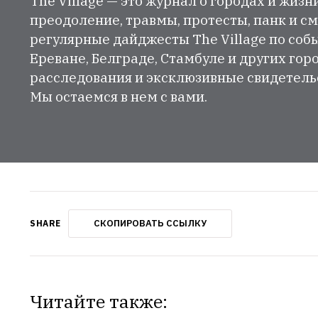
The Village — это журнал о городах и жизн
преодоление, травмы, протесты, панк и см
регулярные дайджесты The Village по собы
Ереване, Белграде, Стамбуле и других гор
расследования и эксклюзивные свидетельст
Мы остаемся в нем с вами.
СКОПИРОВАТЬ ССЫЛКУ
SHARE
Читайте также: