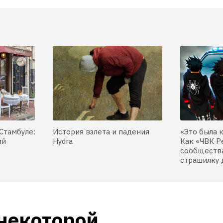
Стамбуле:
История взлета и падения
«Это была 
ий
Hydra
Как «ЧВК Р
сообщества
страшилку 
некоторой 