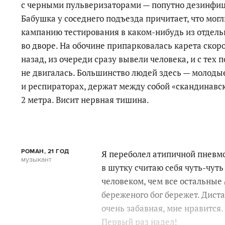
с черными пульверизаторами — попутно дезинфиц
Бабушка у соседнего подъезда причитает, что могл
кампанию тестирования в каком-нибудь из отдельн
во дворе. На обочине припарковалась карета скоро
назад, из очереди сразу вывели человека, и с тех 
не двигалась. Большинство людей здесь — молодые
и респираторах, держат между собой «скандинавс
2 метра. Висит нервная тишина
.
РОМАН, 21 ГОД
Я переболел атипичной пневмон
музыкант
в шутку считаю себя чуть-чут
человеком, чем все остальные
береженого бог бережет. Диста
очень забавная, мне нравится. 
Первый раз надел!