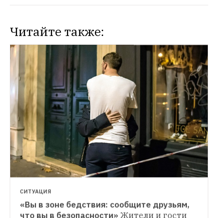
Читайте также:
СИТУАЦИЯ
При теракте в Ницце погибла одна 
россиянка (обновлено)
Общее число 
жертв от целенаправленного наезда 
грузовика на людей превысило 80 
человек
СИТУАЦИЯ
«Вы в зоне бедствия: сообщите друзьям, 
что вы в безопасности»
Жители и гости 