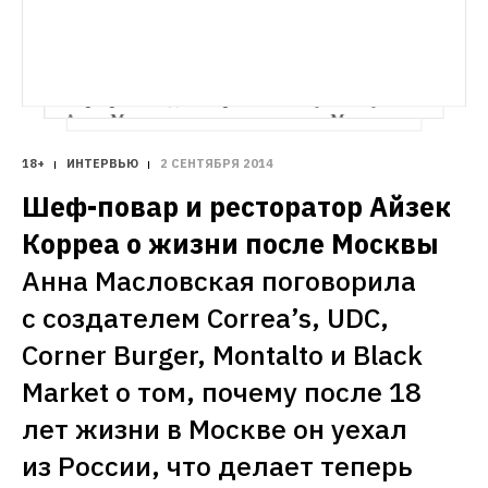
Директор Даниловского рынка Максим 
Попов: «Рынок за 50 миллионов долларов 
— дорогое удовольствие»
Даниловский 
рынок на грани продажи, но там до сих 
пор происходят перемены к лучшему. 
Анна Масловская поговорила с Максимом 
Поповым о возможном будущем рынка, 
его настоящем и прошлом
18+
ИНТЕРВЬЮ
2 СЕНТЯБРЯ 2014
Шеф-повар и ресторатор Айзек 
Корреа о жизни после Москвы
Анна Масловская поговорила 
с создателем Correa’s, UDC, 
Corner Burger, Montalto и Black 
Market о том, почему после 18 
лет жизни в Москве он уехал 
из России, что делает теперь 