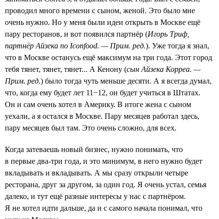
проводил много времени с сыном, женой. Это было мне
очень нужно. Но у меня были идеи открыть в Москве ещё
пару ресторанов, и вот появился партнёр (
Игорь Триф,
партнёр Айзека по Iconfood. — Прим. ред.
). Уже тогда я знал,
что в Москве останусь ещё максимум на три года. Этот город
тебя тянет, тянет, тянет... А Кенону (
сын Айзека Корреа. —
Прим. ред.
) было тогда чуть меньше десяти. А я всегда думал,
что, когда ему будет лет 11−12, он будет учиться в Штатах.
Он и сам очень хотел в Америку. В итоге жена с сыном
уехали, а я остался в Москве. Пару месяцев работал здесь,
пару месяцев был там. Это очень сложно, для всех.
Когда затеваешь новый бизнес, нужно понимать, что
в первые два-три года, и это минимум, в него нужно будет
вкладывать и вкладывать. А мы сразу открыли четыре
ресторана, друг за другом, за один год. Я очень устал, семья
далеко, и тут ещё разные интересы у нас с партнёром.
Я не хотел идти дальше, да и с самого начала понимал, что