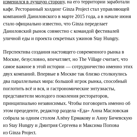
изменился в лучшую сторону
, на его территории заработали
кафе. Ресторанный холдинг Ginza Project стал управляющей
компанией Даниловского в марте 2015 года, а в начале июня
стало официально известно, что Ginza переделает
Даниловский рынок совместно с командой фестивалей
уличной еды и проекта секретных ужинов Stay Hungry.
Перспектива создания настоящего современного рынка в
Москве, безусловно, впечатляет, но The Village считает, что
самое важное в этой истории — сотрудничество именно этих
двух компаний. Впервые в Москве так близко столкнулись
два параллельных мира: большой игрок рынка, способный
поглотить всё и вся, и гастрономические энтузиасты,
представители молодого поколения рестораторов,
принципиально независимых. Чтобы поговорить именно об
этом прецеденте, редактор раздела «Еда» Анна Масловская
собрала за одним столом Алёну Ермакову и Анну Бичевскую
из Stay Hungry и Дмитрия Сергеева и Максима Попова
из Ginza Project.