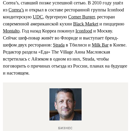
Correa’s, ставший позже успешной сетью. В 2010 году ушёл
из
Correa’s
и открыл в составе ресторанной группы Iconfood
кондитерскую
UDC
, бургерную
Corner Burger
, ресторан
современной американской кухни
Black Market
и пиццерию
Montalto
. Год назад Корреа покинул
Iconfood
и Москву.
Сейчас шеф-повар живёт во Флориде и выступает бренд-
шефом двух ресторанов:
Strada
в Тбилиси и
Milk Bar
в Киеве.
Редактор раздела «Еда» The Village Анна Масловская
встретилась с Айзеком в одном из них, Strada, чтобы
поговорить о причинах отъезда из России, планах на будущее
и настоящем.
БИЗНЕС