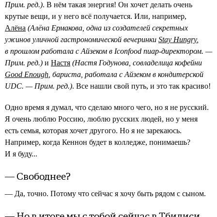
Прим. ред.)
. В нём такая энергия! Он хочет делать очень
крутые вещи, и у него всё получается. Или, например,
Алёна
(Алёна Ермакова, одна из создателей секретных
ужинов уличной гастрономической вечеринки
Stay Hungry
,
в прошлом работала с Айзеком в Iconfood пиар-директором. —
Прим. ред.)
и
Настя
(Настя Годунова, совладелица кофейни
Good Enough
, бариста, работала с Айзеком в кондитерской
UDC. — Прим. ред.)
. Все нашли свой путь, и это так красиво!
Одно время я думал, что сделаю много чего, но я не русский.
Я очень люблю Россию, люблю русских людей, но у меня
есть семья, которая хочет другого. Но я не зарекаюсь.
Например, когда Кеннон будет в колледже, понимаешь?
И я буду...
— Свободнее?
— Да, точно. Потому что сейчас я хочу быть рядом с сыном.
— Но в итоге мы с тобой сейчас в Тбилиси.