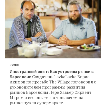
КУХНЯ
Иностранный опыт: Как устроены рынки в 
Барселоне
Cоздатель LavkaLavka Борис 
Акимов по просьбе The Village поговорил с 
НОВОЕ МЕСТО
руководителем программы развития 
Кафе Babetta
Анна Масловская о новом 
рынков Барселоны Пере Хавьер Сирвент 
типе московской столовой — пицце 
и пасте вперемешку с советским 
Миром о его опыте и о том, зачем на 
наследием в современном интерьере 
рынке нужен супермаркет.
ИНТЕРВЬЮ
на американский манер