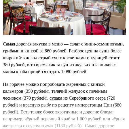
Самая дорогая закуска в меню — салат с мини-осьминогами,
грибами и кинзой за 660 рублей. Разброс цен на супы более
широкий: кисло-острый суп с креветками и курицей стоит
380 рублей, в то время как за суп из акульих плавников с
мясом краба придётся отдать 1 080 рублей.
На горячее можно попробовать жаренных с кинзой
кальмаров (350 рублей), телячий желудок с печёным
чесноком (370 рублей), судака из Серебряного озера (720
рублей) и красную рыбу по рецепту императрицы Цин (680
рублей). Есть также более экзотичные и дорогие блюда:
например, чёрный перечный краб за 1 600 рублей или чёрная
же треска с соусом «сача» (1180 рублей). Самое дорогое