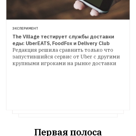
ЭКСПЕРИМЕНТ
The Village тестирует службы доставки 
ГИД THE VILLAGE
еды: UberEATS, FoodFox и Delivery Club
16 идей гастрономических подарков на 
Редакция решила сравнить только что 
РЕЦЕПТЫ ШЕФОВ
Новый год
Подписка на кофе, умный сад и 
запустившийся сервис от Uber с другими 
Рождественская выпечка, которую 
рождественский набор 
крупными игроками на рынке доставки
несложно приготовить дома
Кексы, 
печенье и профитроли для праздничного 
Первая полоса