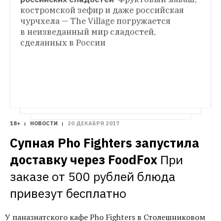
От пудинга до имбирных пряников
костромской зефир и даже российская 
ШОРТ-ЛИСТ
Рецепты традиционных новогодних 
чурчхела — The Village погружается 
Три лучших места с овершейками в Москве 
сладостей
в неизведанный мир сладостей, 
Как выглядят углеводные бомбы 
массового поражения
сделанных в России
18+
НОВОСТИ
20 ДЕКАБРЯ 2017
Супная Pho Fighters запустила 
доставку через FoodFox
При 
заказе от 500 рублей блюда 
привезут бесплатно
У паназиатского кафе Pho Fighters в Столешниковом