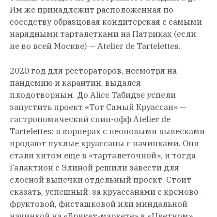
Им же принадлежит расположенная по
соседству образцовая кондитерская с самыми
нарядными тарталетками на Патриках (если
не во всей Москве) — Atelier de Tartelettes.
2020 год для рестораторов, несмотря на
пандемию и карантин, выдался
плодотворным. До Alice Табидзе успели
запустить проект «Тот Самый Круассан» —
гастрономический спин-офф Atelier de
Tartelettes: в корнерах с неоновыми вывесками
продают пухлые круассаны с начинками. Они
стали хитом еще в «тарталеточной», и тогда
Галактион с Элиной решили завести для
слоеной выпечки отдельный проект. Стоит
сказать, успешный: за круассанами с кремово-
фруктовой, фисташковой или миндальной
начинкой на «Брикет-маркете» в «Цветном»