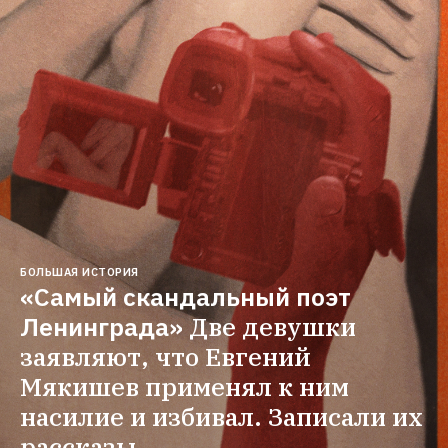
БОЛЬШАЯ ИСТОРИЯ
«Самый скандальный поэт 
Ленинграда»
Две девушки 
заявляют, что Евгений 
Мякишев применял к ним 
насилие и избивал. Записали их 
рассказы