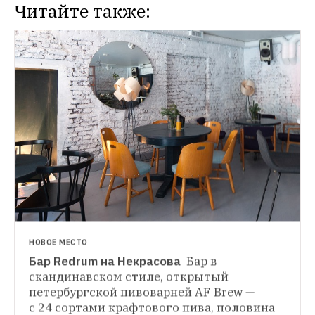
Читайте также:
НОВОЕ МЕСТО
Бар Redrum на Некрасова 
Бар в 
МЕСТО
скандинавском стиле, открытый 
Ресторан Gräs и тапас-бар MADbaren 
петербургской пивоварней AF Brew — 
ГАСТРОНОМИЧЕСКАЯ КАРТА
с 24 сортами крафтового пива, половина 
Где есть и пить на Петроградской стороне 
Гастробистро и экспериментальный бар 