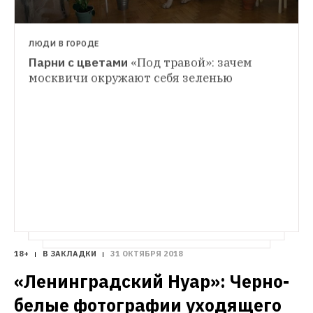
ЛЮДИ В ГОРОДЕ
Парни с цветами
«Под травой»: зачем 
ЛИЧНЫЙ ОПЫТ
москвичи окружают себя зеленью
«Я тот самый дед с музыкальных 
ЛИЧНЫЙ ОПЫТ
фестивалей»
14-летний Юрий Тарасов 
«Я создала сестру — цифровую 
инстамодель»
Саша Паника — о своем 
кибердвойнике в Instagram

18+
В ЗАКЛАДКИ
31 ОКТЯБРЯ 2018
«Ленинградский Нуар»: Черно-
белые фотографии уходящего 