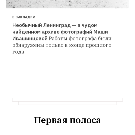
В ЗАКЛАДКИ
Необычный Ленинград — в чудом 
В ЗАКЛАДКИ
найденном архиве фотографий Маши 
Уделочка: Инстаграм про знаменитый 
Ивашинцовой
Работы фотографа были 
В ЗАКЛАДКИ
блошиный рынок
Продавцы и их товары 
обнаружены только в конце прошлого 
Честный рассказ о петербургских 
в фотопроекте художницы Ольги 
года
парадных — в инстаграме молодого 
Шаповаловой
музееведа
Метлахская плитка, резные 
двери, изразцовые печи и многое другое
Первая полоса