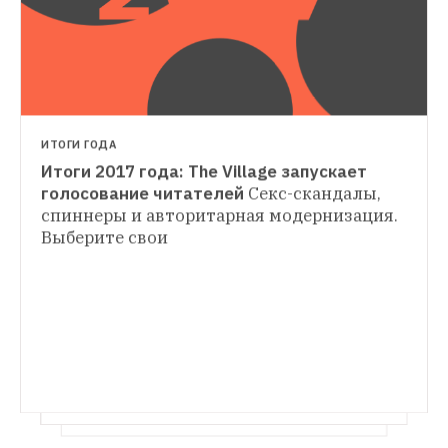
ИТОГИ ГОДА
Итоги 2017 года: The Village запускает 
ГДЕ ТЫ РАБОТАЕШЬ
голосование читателей
Секс-скандалы, 
«Я работаю в старинном особняке 
спиннеры и авторитарная модернизация. 
РЕДАКЦИЯ ТЕСТИРУЕТ
посольства Италии»
Роскошные 
Выберите свои 
Какой трекер спасет питомца от ожирения 
интерьеры городского дворца и жизнь 
итальянских дипломатов
Редакция с хаски Шу тестирует четыре 
гаджета разных производителей