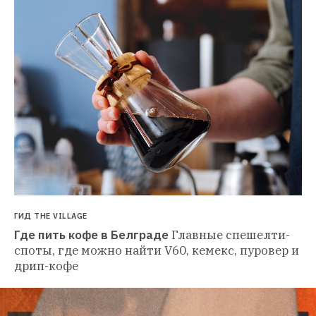
ГИД THE VILLAGE
Где пить кофе в Белграде
Главные спешелти-
споты, где можно найти V60, кемекс, пуровер и 
дрип-кофе 