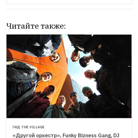
Читайте также:
НОВОСТИ
«Почта России» выпустит открытки к 
фестивалю Ural Music Night
При этом 
Главпочтамт станет одной из площадок 
фестиваля
ГИД THE VILLAGE
«Другой оркестр», Funky Bizness Gang, DJ 