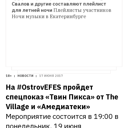
СОБЫТИЯ НЕДЕЛИ
Свалов и другие составляют плейлист 
Лекция о пропаганде, Наадя с новой 
для летней ночи
Плейлисты участников 
программой и вечеринка «Знать» в 
Ночи музыки в Екатеринбурге
«Мизантропе»
Куда сходить в 
Екатеринбурге с 19 по 25 июня
18+
НОВОСТИ
17 ИЮНЯ 2017
На #ОstrovEFES пройдет 
спецпоказ «Твин Пикса» от The 
Village и «Амедиатеки»
Мероприятие состоится в 19:00 в 
понедельник, 19 июня