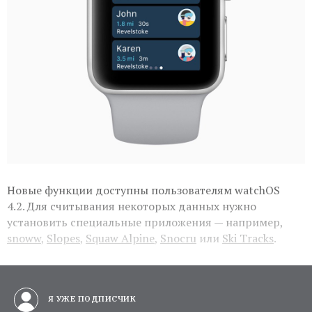
Новые функции доступны пользователям watchOS
4.2. Для считывания некоторых данных нужно
установить специальные приложения — например,
snoww
,
Slopes
,
Squaw Alpine
,
Snocru
или
Ski Tracks
.
Я УЖЕ ПОДПИСЧИК