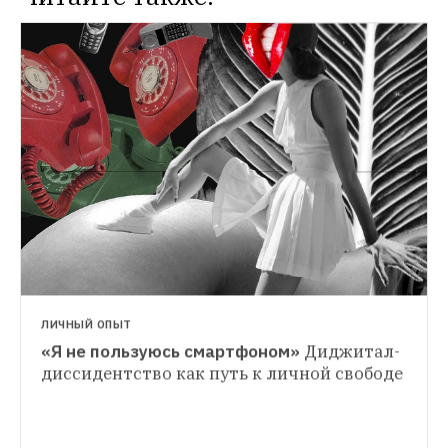
НОВОСТИ
Сотрудникам Минобороны выдали 
криптотелефоны за 115 тысяч рублей
Устройства изготавливают вручную 
НОВОСТИ
ограниченным выпуском
Обновленный «бананофон» из «Матрицы»
Телефон под брендом Nokia появится в 
продаже в мае
ЛИЧНЫЙ ОПЫТ
«Я не пользуюсь смартфоном»
Диджитал-
диссидентство как путь к личной свободе