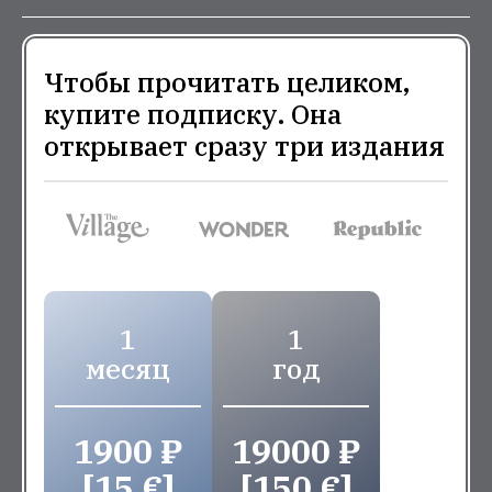
Чтобы прочитать целиком,
купите подписку. Она
открывает сразу три издания
1
1
месяц
год
1900 ₽
19000 ₽
[15 €]
[150 €]