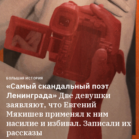
БОЛЬШАЯ ИСТОРИЯ
«Самый скандальный поэт 
Ленинграда»
Две девушки 
заявляют, что Евгений 
Мякишев применял к ним 
насилие и избивал. Записали их 
рассказы