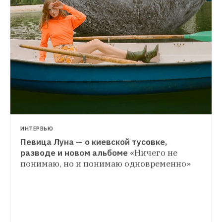
НОВОСТИ
Какие песни чаще всего переслушивали 
в 2018 году
Жительница Северодвинска 
почти 2 тысячи раз послушала песню 
Ольги Бузовой
ИНТЕРВЬЮ
Певица Луна — о киевской тусовке, 
разводе и новом альбоме
«Ничего не 
понимаю, но и понимаю одновременно»
НОВАЯ МУЗЫКА
Рассказываем о новой звезде стримингов 