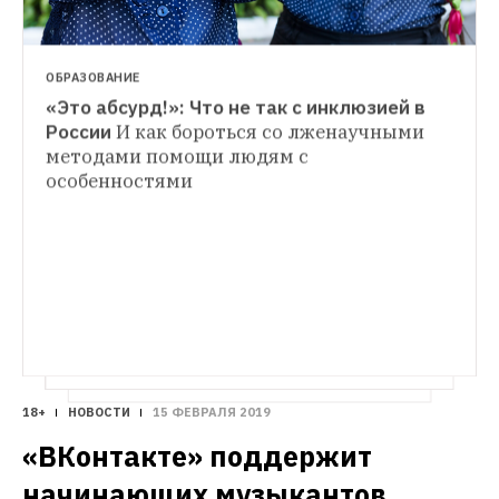
ОБРАЗОВАНИЕ
«Это абсурд!»: Что не так с инклюзией в 
России
И как бороться со лженаучными 
методами помощи людям с 
СИТУАЦИЯ
особенностями
До/после: В Москве исказили 
исторический облик целой ветки метро
Модернистские станции Филевской 
линии «осовременили», автор проекта 
неизвестен
18+
НОВОСТИ
15 ФЕВРАЛЯ 2019
«ВКонтакте» поддержит 
начинающих музыкантов