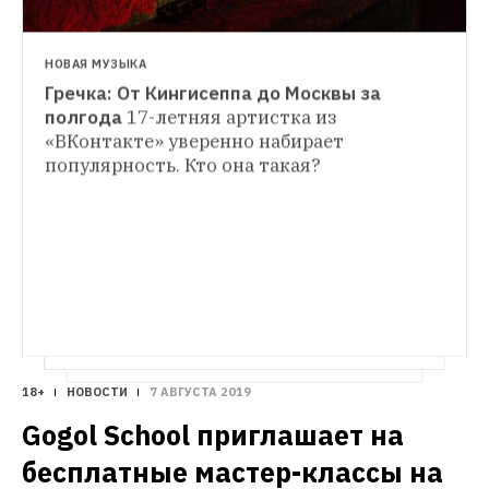
НОВАЯ МУЗЫКА
Гречка: От Кингисеппа до Москвы за 
РЕПОРТАЖ
полгода
17-летняя артистка из 
«Блейзер», водка и танцы за сотку: 
«ВКонтакте» уверенно набирает 
НОВАЯ МУЗЫКА
Как я провел неделю в «Ионотеке»
От 
популярность. Кто она такая?
«Зачем нужна Москва, когда есть Питер?»: 
поэтического баттла до «Диско-сенокоса» 
Познакомьтесь с группой «Ритуальные 
— шесть дней в эпицентре петербургского 
услуги»
Музыка о молодости, записанная 
андерграунда
девочками-подростками из Петербурга — 
и снова лейбл Ионова
18+
НОВОСТИ
7 АВГУСТА 2019
Gogol School приглашает на 
бесплатные мастер-классы на 