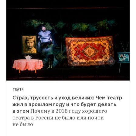
НОВОСТИ
По соседству с «Гоголь-центром» 
откроется новый независимый театр
Там 
будут идти спектакли театра Алехандро 
Валенсио, Binary Biotheatre и фестиваль 
«Любимовка»
ТЕАТР
Страх, трусость и уход великих: Чем театр 
ПЛАНЫ НА СЕЗОН
жил в прошлом году и что будет делать 
в этом
Почему в 2018 году хорошего 
Каким будет театр этим летом: проекты о 
театра в России не было или почти 
спальных районах, перформансы в 
не было
элитарном клубе и в лесу, поисковые и 
дикие фестивали