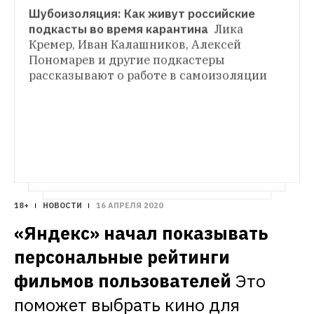
Шубоизоляция: Как живут российские 
ИСКУССТВО
подкасты во время карантина 
Лика 
Чем московские музеи занимаются во 
Кремер, Иван Калашников, Алексей 
время карантина
Виртуальные экскурсии 
Пономарев и другие подкастеры 
по Пушкинскому, 
рассказывают о работе в самоизоляции 
микстейпы от сотрудников и друзей 
«Гаража» и бесплатные выставки на сайте 
МАММ
18+
НОВОСТИ
16 АПРЕЛЯ 2020
«Яндекс» начал показывать 
персональные рейтинги 
фильмов пользователей
Это 
поможет выбрать кино для 