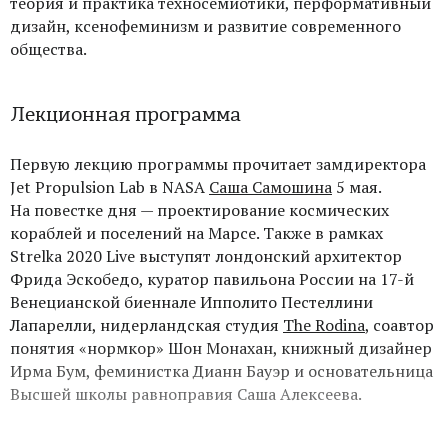
теория и практика техносемиотики, перформативный
дизайн, ксенофеминизм и развитие современного
общества.
Лекционная программа
Первую лекцию программы
прочитает замдиректора
Jet Propulsion Lab в NASA
Саша Самошина
5 мая.
На повестке дня — проектирование космических
кораблей и поселений на Марсе. Также в рамках
Strelka 2020 Live выступят лондонский архитектор
Фрида Эскобедо, куратор павильона России на 17-й
Венецианской биеннале Ипполито Пестеллини
Лапарелли, нидерландская студия
The Rodina
, соавтор
понятия «нормкор» Шон Монахан, книжный дизайнер
Ирма Бум, феминистка Дианн Бауэр и основательница
Высшей школы равноправия Саша Алексеева.