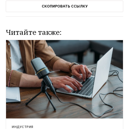
СКОПИРОВАТЬ ССЫЛКУ
Читайте также:
НОВОСТИ
Онлайн-кинотеатр Okko выложил у себя 
спектакли премии «Золотая маска»
Можно посмотреть постановки Андрея 
Могучего, Кирилла Серебренникова и 
других номинантов
ИНДУСТРИЯ