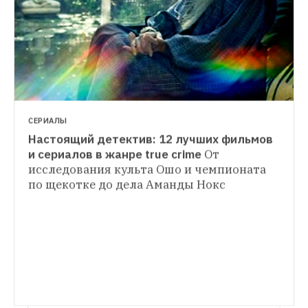
СЕРИАЛЫ
Настоящий детектив: 12 лучших фильмов 
КИНО
и сериалов в жанре true crime
От 
В четырех стенах: Фильмы и сериалы, 
исследования культа Ошо и чемпионата 
СЕРИАЛЫ
снятые в одном помещении
От Кубрика и 
по щекотке до дела Аманды Нокс
Тяжелый брейкап: Что нужно знать 
Фасбиндера до «Друзей» и «Во все 
тяжкие» 
Ева и Вилланель снова не вместе