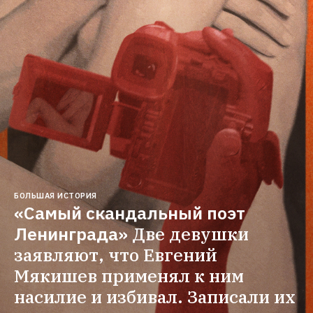
БОЛЬШАЯ ИСТОРИЯ
«Самый скандальный поэт 
Ленинграда»
Две девушки 
заявляют, что Евгений 
Мякишев применял к ним 
насилие и избивал. Записали их 