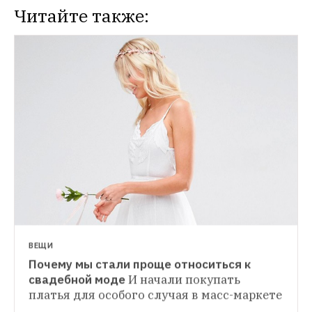
Читайте также:
МАГАЗИНЫ
На Петровском бульваре 18 марта 
откроется после ремонта Brandshop
Теперь в магазине будут продаваться 
только кроссовки и кеды
ВЕЩИ
Почему мы стали проще относиться к 
ЛИЧНЫЙ ОПЫТ
свадебной моде
И начали покупать 
Как я стала актрисой индийского кино
Как 
платья для особого случая в масс-маркете
бесплатно путешествовать по Индии и 