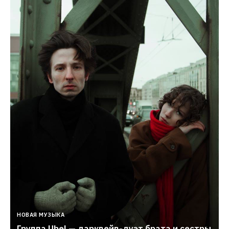
НОВАЯ МУЗЫКА
Группа Ubel — дарквейв-дуэт брата и сестры 