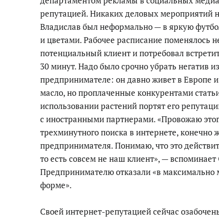
департаментом рекламы в социальных медиа
репутацией. Никаких деловых мероприятий н
Владислав был неформально — в яркую футбо
и цветами. Рабочее расписание поменялось 
потенциальный клиент и потребовал встретит
30 минут. Надо было срочно убрать негатив и
предпринимателе: он давно живет в Европе 
масло, но проплаченные конкурентами статьи
использовании растений портят его репутац
с иностранными партнерами. «Провожаю этого
трехминутного поиска в интернете, конечно
предпринимателя. Понимаю, что это действи
то есть совсем не наш клиент», — вспоминает
Предпринимателю отказали «в максимально 
форме».
Своей интернет-репутацией сейчас озабочен