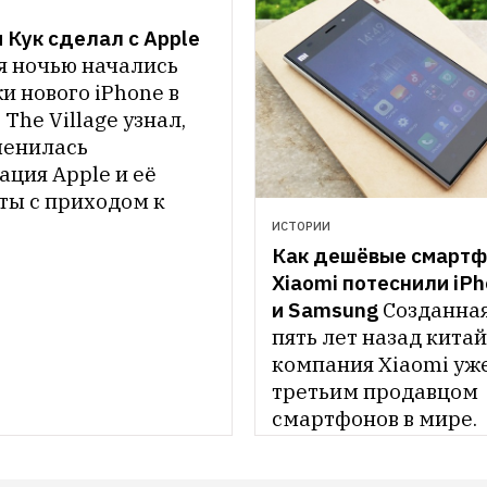
 Кук сделал с Apple
я ночью начались 
 нового iPhone в 
 The Village узнал, 
менилась 
ция Apple и её 
ты с приходом к 
 Тима Кука
ИСТОРИИ
Как дешёвые смартф
Xiaomi потеснили iPh
и Samsung
Созданная
пять лет назад китай
компания Xiaomi уже
третьим продавцом 
смартфонов в мире. 
The Village узнал, в ч
секрет её успеха