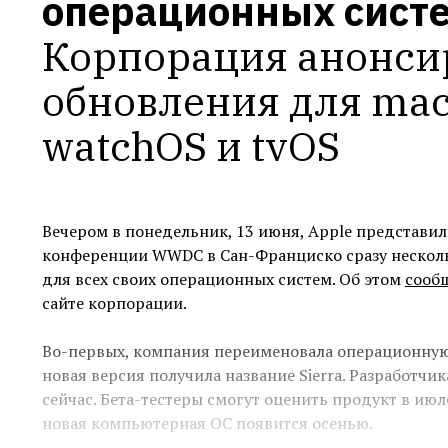
операционных сист
Корпорация анонсир
обновления для macO
watchOS и tvOS
Вечером в понедельник, 13 июня, Apple представил
конференции WWDC в Сан-Франциско сразу нескол
для всех своих операционных систем. Об этом
сооб
сайте корпорации.
Во-первых, компания переименовала операционную 
новая версия получила название Sierra. Разработчи
сейчас. Бета-тестеры смогут оценить продукт в июл
новая компьютерная ОС появится осенью.