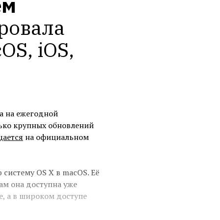
ем
овала 
S, iOS, 
а на ежегодной
ько крупных обновлений
щается
на официальном
систему OS X в macOS. Её
кам она доступна уже
е, а в широком доступе