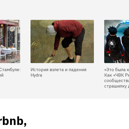
Стамбуле:
История взлета и падения
«Это была 
ий
Hydra
Как «ЧВК Р
сообщества
страшилку 
bnb, 