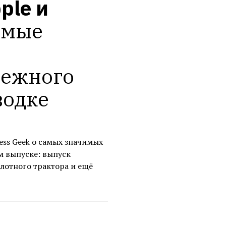
le и 
мые 
ежного 
водке
ess Geek о самых значимых
м выпуске: выпуск
лотного трактора и ещё