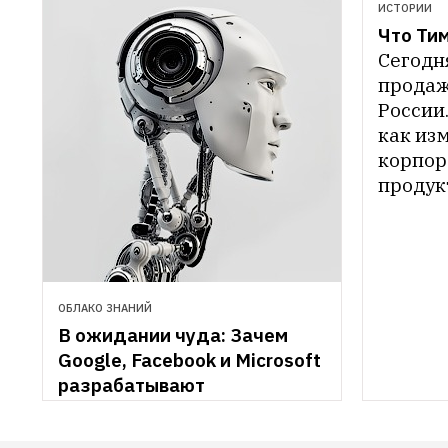
ИСТОРИИ
Что Тим
Сегодн
продажи
России.
как из
корпора
продук
власти
ОБЛАКО ЗНАНИЙ
В ожидании чуда: Зачем 
Google, Facebook и Microsoft 
разрабатывают 
искусственный интеллект
Интерес крупных компаний 