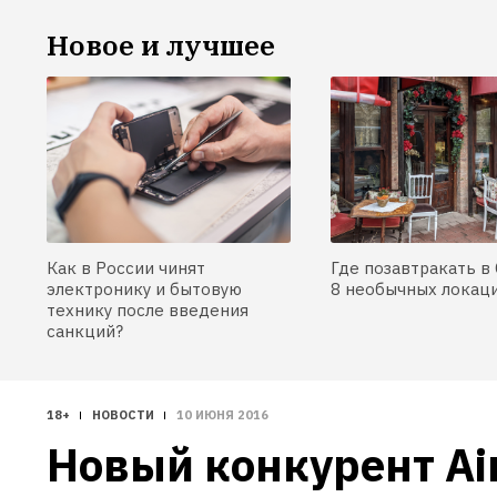
к теме создания 
Новое и лучшее
искусственного интеллекта 
неуклонно растёт. H&F 
разобрался, кому и зачем 
это нужно.
Как в России чинят
Где позавтракать в 
электронику и бытовую
8 необычных локац
технику после введения
санкций?
18+
НОВОСТИ
10 ИЮНЯ 2016
Новый конкурент Air