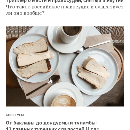
триллер о мести и правосудии, снятый в Якутии
Что такое российское правосудие и существует 
ли оно вообще?
СОВЕТУЕМ
От баклавы до дондурмы и тулумбы: 
13 главных турецких сладостей
И где 