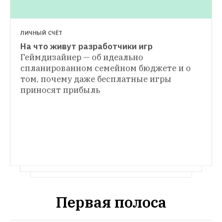
ЛИЧНЫЙ СЧЁТ
На что живут разработчики игр
ФИНАНСЫ
Геймдизайнер — об идеально 
Как лучше расплачиваться картой за 
спланированном семейном бюджете и о 
БЕСИТ
рубежом?
Вместе с экспертом 
том, почему даже бесплатные игры 
Реклама крутится, бабки мутятся: С какой 
разбираемся в тонкостях конвертации 
приносят прибыль
стати «Мегафон» вставляет рекламу мне 
валют и выясняем, какую карту лучше 
в браузер
Как это прекратить, 
взять с собой в отпуск
рассказывают представители оператора и 
юрист
Первая полоса