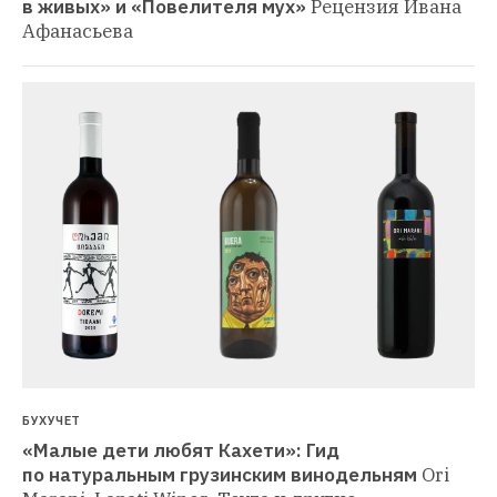
в живых» и «Повелителя мух»
Рецензия Ивана 
Афанасьева
БУХУЧЕТ
«Малые дети любят Кахети»: Гид 
по натуральным грузинским винодельням
Ori 