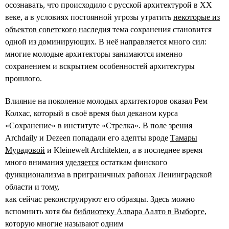
осознавать, что происходило с русской архитектурой в XX
веке, а в условиях постоянной угрозы утратить
некоторые из
объектов советского наследия
тема сохранения становится
одной из доминирующих. В неё направляется много сил:
многие молодые архитекторы занимаются именно
сохранением и вскрытием особенностей архитектуры
прошлого.
Влияние на поколение молодых архитекторов оказал Рем
Колхас, который в своё время был деканом курса
«Сохранение» в институте «Стрелка». В поле зрения
Archdaily и Dezeen попадали его адепты вроде
Тамары
Мурадовой
и Kleinewelt Architekten, а в последнее время
много внимания
уделяется
остаткам финского
функционализма в приграничных районах Ленинградской
области и тому,
как сейчас реконструируют его образцы. Здесь можно
вспомнить хотя бы
библиотеку Алвара Аалто в Выборге
,
которую многие называют одним