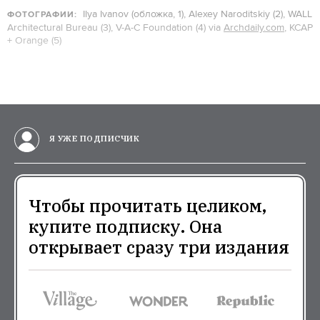
Ilya Ivanov (обложка, 1), Alexey Naroditskiy (2), WALL
ФОТОГРАФИИ:
Architectural Bureau (3), V-A-C Foundation (4) via
Archdaily.com
, KCAP
+ Orange (5)
Я УЖЕ ПОДПИСЧИК
Чтобы прочитать целиком,
купите подписку. Она
открывает сразу три издания