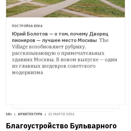
ПОСТРОЙКА ВЕКА
Юрий Болотов — о том, почему Дворец 
ГДЕ ТЫ ЖИВЁШЬ
пионеров — лучшее место Москвы 
The 
Я живу в доме «на курьих ножках» 
Village возобновляет рубрику, 
ГДЕ ТЫ ЖИВЁШЬ
на «Приморской» (Петербург)
В новой 
рассказывающую о примечательных 
Я живу в доме-коммуне на улице 
рубрике The Village рассказывает о жизни 
зданиях Москвы. В новом выпуске — один 
Орджоникидзе
The Village рассказывает о 
в самых известных и необычных домах 
жизни в самых известных и необычных 
из главных шедевров советского 
Москвы и Санкт-Петербурга
домах Москвы и Санкт-Петербурга
модернизма
18+
АРХИТЕКТУРА
21 МАРТА 2016
Благоустройство Бульварного 