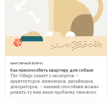
ЛЮДИ В ГОРОДЕ
«Я посмотрел ей в глаза и утонул»: 
ЗВЕРИ В ГОРОДЕ
Владельцы хаски 
Почему невозможно 
Собаки-спасатели
The Village узнал, как 
остановиться на одном хаски и как их 
устроена повседневная жизнь кинологов-
держать в городе, объясняют владельцы 
волонтёров и их питомцев
КВАРТИРНЫЙ ВОПРОС
от двух до 16 хаски
Как приспособить квартиру для собаки
The Village узнаёт у экспертов — 
архитекторов, инженеров, дизайнеров, 
декораторов, — какими способами можно 
решить ту или иную проблему типового 
жилья