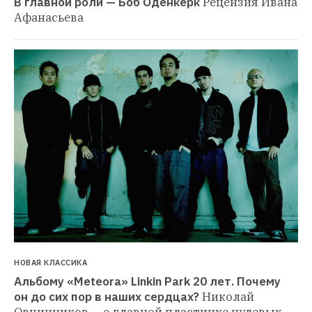
В главной роли — Боб Оденкёрк
Рецензия Ивана 
Афанасьева
НОВАЯ КЛАССИКА
Альбому «Meteora» Linkin Park 20 лет. Почему 
он до сих пор в наших сердцах?
Николай 
Овчинников — о главной пластинке нулевых