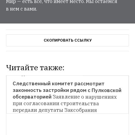
Мир — есть все, что имеет место. Мы остаемся
в нем с вами.
СКОПИРОВАТЬ ССЫЛКУ
Читайте также:
ГОРОД
Следственный комитет рассмотрит 
законность застройки рядом с Пулковской 
ГОРОД
обсерваторией
Заявление о нарушениях 
при согласовании строительства 
Уволить гендиректора РНБ и директора 
Пулковской обсерватории
С этой 
передали депутаты Заксобрания
инициативой выступила депутат 
Законодательного собрания Оксана 
Дмитриева