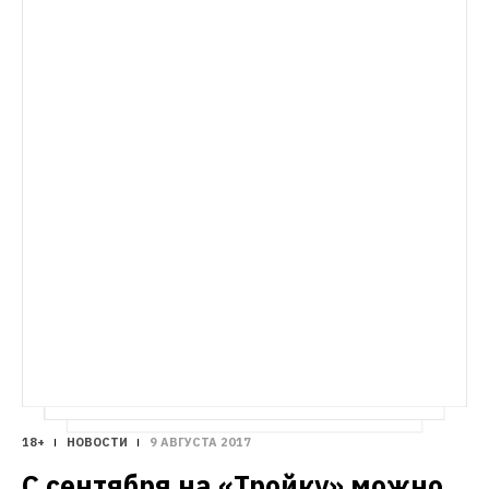
ЛИЧНЫЙ СЧЁТ
На что живут сотрудники 
благотворительных организаций
Психолог благотворительного фонда — о 
детях-сиротах, профессиональном 
18+
НОВОСТИ
9 АВГУСТА 2017
С сентября на «Тройку» можно 