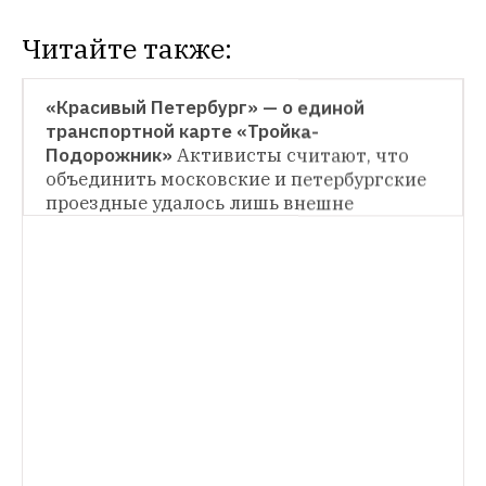
Читайте также:
НОВОСТИ
«Красивый Петербург» — о единой 
транспортной карте «Тройка-
НОВОСТИ
Подорожник»
Активисты считают, что 
объединить московские и петербургские 
В Москве и Петербурге выпустили 
20 тысяч объединенных карт «Тройка — 
проездные удалось лишь внешне
Подорожник»
Из них 11 тысяч можно 
НОВОСТИ
приобрести в столичной подземке 
В метро на стойках «Живое общение» 
начали продавать туристическую карту 
«Тройка»
Стоимость карты составляет 
200 рублей