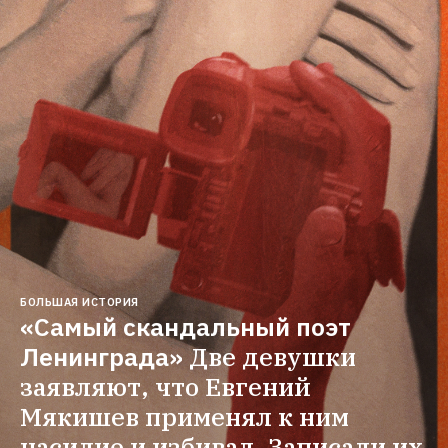
БОЛЬШАЯ ИСТОРИЯ
«Самый скандальный поэт 
Ленинграда»
Две девушки 
заявляют, что Евгений 
Мякишев применял к ним 
насилие и избивал. Записали их 