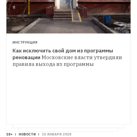
ИНСТРУКЦИЯ
Как исключить свой дом из программы 
ГОРОД
реновации
Московские власти утвердили 
Где будут жить первые переселенцы 
правила выхода из программы
ЕСТЬ ВОПРОС
реновации
Сергей Собянин назвал адреса, 
Как понять, что мой дом старый и его 
с которых стартует программа
нужно снести?
Мокрая стена, плесень и 
трещины — на что смотреть, чтобы 
понять, в каком состоянии здание
18+
НОВОСТИ
15 ЯНВАРЯ 2018