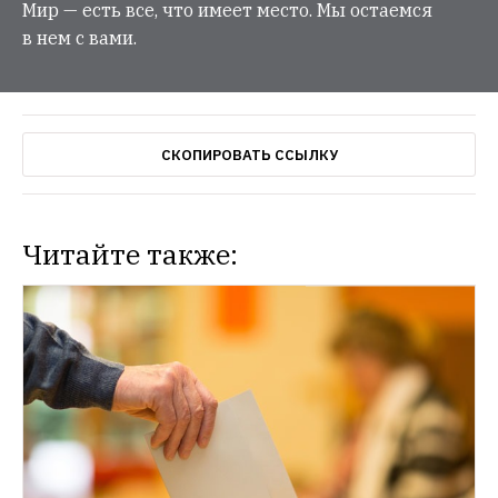
Мир — есть все, что имеет место. Мы остаемся
в нем с вами.
СКОПИРОВАТЬ ССЫЛКУ
Читайте также:
НОВОСТИ
Клип Pussy Riot против очередного срока 
Путина
Активистки выпустили ролик с 
тюремными рисунками Олега Навального
НОВОСТИ
Летопись правления Путина в стиле 
«Симпсонов»
Дизайнер Егор Жгун 