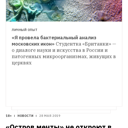
ЛИЧНЫЙ ОПЫТ
«Я провела бактериальный анализ 
ДОМ, В КОТОРОМ
московских икон»
Студентка «Британки» — 
Лодки или грибы: Самая необычная 
о диалоге науки и искусства в России и 
ЛИЧНЫЙ СЧЁТ
церковь России
Как пятидесятники 
патогенных микроорганизмах, живущих в 
На что живут священники
Карьера в 
достроили позднесоветский фабричный 
церквях
церкви, продажа свечей и стоимость 
музей под Петербургом в пропорциях 
освящения вертолета
золотого сечения
18+
НОВОСТИ
28 МАЯ 2019
«Остров мечты» не откроют в 