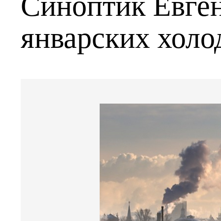
Синоптик Евге
январских холо