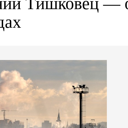
ний Тишковец — о
дах