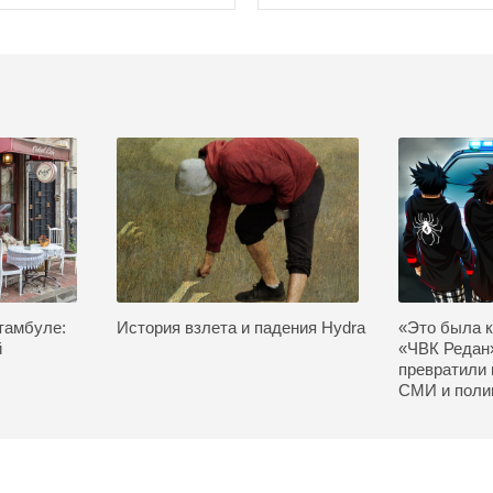
тамбуле:
История взлета и падения Hydra
«Это была к
й
«ЧВК Редан
превратили 
СМИ и поли