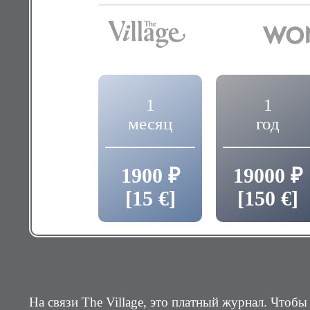
1
1
месяц
год
1900 ₽
19000 ₽
[15 €]
[150 €]
На связи The Village, это платный журнал. Чтобы