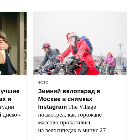
ФОТО
учшие 
Зимний велопарад в 
х и 
Москве в снимках 
тудии 
Instagram
The Village 
й диско»
посмотрел, как горожане 
массово прокатились 
на велосипедах в минус 27