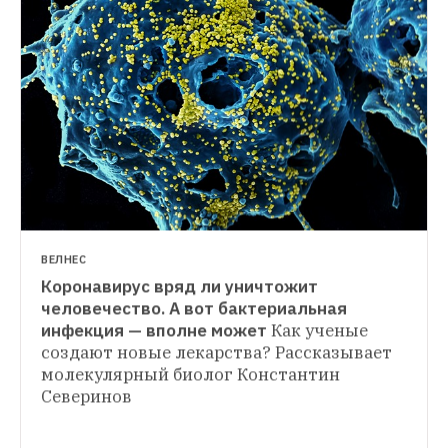
ВЕЛНЕС
Коронавирус вряд ли уничтожит 
ГИД THE VILLAGE
человечество. А вот бактериальная 
Как Россия защищается от коронавируса. 
инфекция — вполне может
Как ученые 
СИТУАЦИЯ
Разбираем по пунктам
Отмена поездов, 
создают новые лекарства? Рассказывает 
Как коронавирус изменил планы россиян 
противочумные костюмы и карантин
молекулярный биолог Константин 
на отпуск
И может ли он снизить цены 
на авиабилеты
Северинов