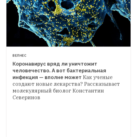
ВЕЛНЕС
Коронавирус вряд ли уничтожит 
СИТУАЦИЯ
человечество. А вот бактериальная 
Отмена ПМЭФ, карантин в общежитии и 
инфекция — вполне может
Как ученые 
ВЕЛНЕС
закрытие поликлиники: Коронавирус 
создают новые лекарства? Рассказывает 
Как лечить коронавирусную инфекцию
И 
добрался до Петербурга
В Москве уже 
молекулярный биолог Константин 
частично снять нагрузку с врачей
ввели режим повышенной готовности, 
Северинов
Смольный пока молчит