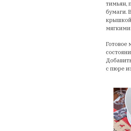
тимьян, 
бумаги. 
крышкой.
мягкими 
Готовое 
состояни
Добавить
с пюре и