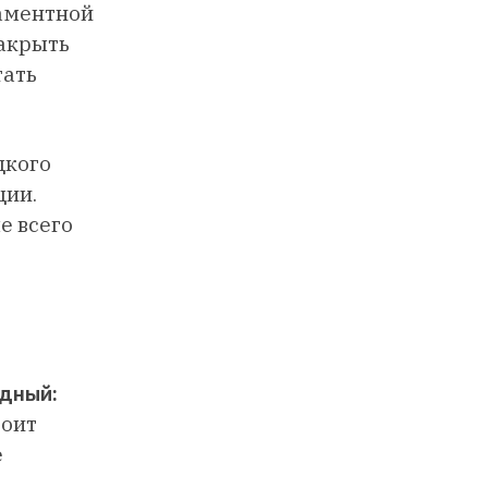
гаментной
накрыть
тать
дкого
ции.
е всего
рдный:
тоит
е