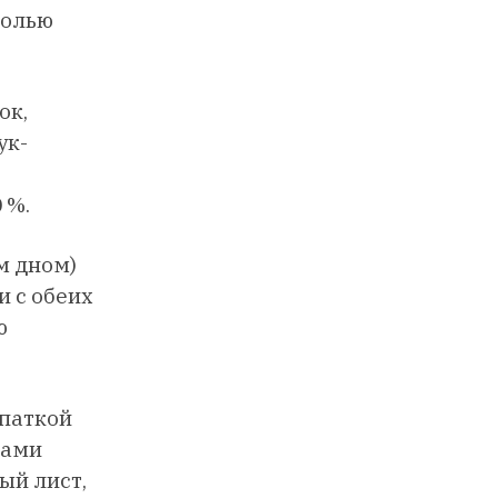
солью
ок,
ук-
 %.
м дном)
и с обеих
ю
опаткой
ками
ый лист,