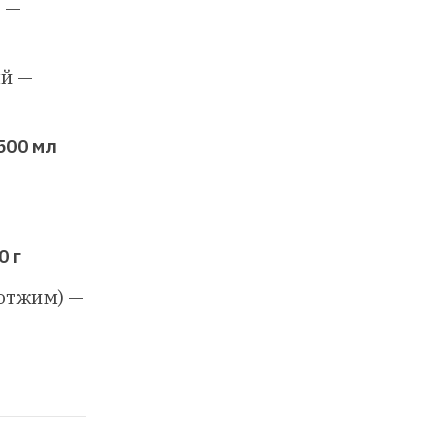
) —
й —
500 мл
0 г
 отжим) —