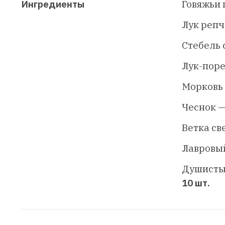
Ингредиенты
Говяжьи
Лук реп
Стебель 
Лук-пор
Морковь
Чеснок 
Ветка св
Лавровы
Душисты
10 шт.