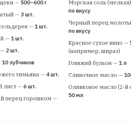
 щеки —
500–600 г
Морская соль (мелкая
по вкусу
чатый —
3 шт.
Черный перец молоты
сельдерея —
1 шт.
по вкусу
ей —
1 шт.
Красное сухое вино —
 —
2 шт.
(например, шираз)
—
10 зубчиков
Говяжий бульон —
1 л
ежего тимьяна —
4 шт.
Сливочное масло —
10
й лист —
6 шт.
Оливковое масло (2-й
50 мл
й перец горошком —