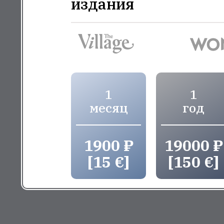
издания
1
1
месяц
год
1900 ₽
19000 ₽
[15 €]
[150 €]