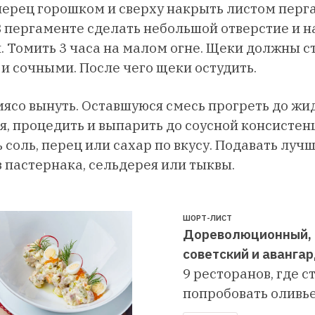
перец горошком и сверху накрыть листом пер
В пергаменте сделать небольшой отверстие и 
 Томить 3 часа на малом огне. Щеки должны с
и сочными. После чего щеки остудить.
мясо вынуть. Оставшуюся смесь прогреть до жи
я, процедить и выпарить до соусной консистен
 соль, перец или сахар по вкусу. Подавать лучш
з пастернака, сельдерея или тыквы.
ШОРТ-ЛИСТ
Дореволюционный,
советский и аванга
9 ресторанов, где с
попробовать оливь