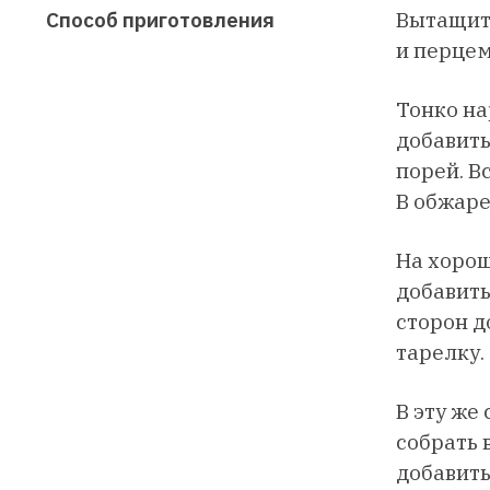
Способ
приготовления
Вытащить
и перцем
Тонко на
добавить
порей. В
В обжаре
На хорош
добавить
сторон д
тарелку.
В эту же
собрать 
добавить