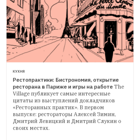
КУХНЯ
Рестопрактики: Бистрономия, открытие 
КУХНЯ
ресторана в Париже и игры на работе
The 
Рестопрактики: Хороший кофе, новая 
Village публикует самые интересные 
американская кухня и гастропутешествия
цитаты из выступлений докладчиков 
The Village публикует самые интересные 
«Ресторанных практик». В первом 
цитаты из выступлений докладчиков 
выпуске: рестораторы Алексей Зимин, 
«Ресторанных практик». Во втором 
Дмитрий Левицкий и Дмитрий Слукин о 
выпуске: Айзек Корреа, Анна Цфасман и 
своих местах.
Геннадий Иозефавичус.