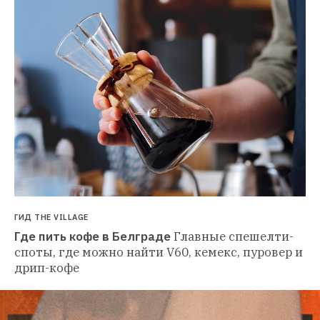
ГИД THE VILLAGE
Где пить кофе в Белграде
Главные спешелти-
споты, где можно найти V60, кемекс, пуровер и 
дрип-кофе 