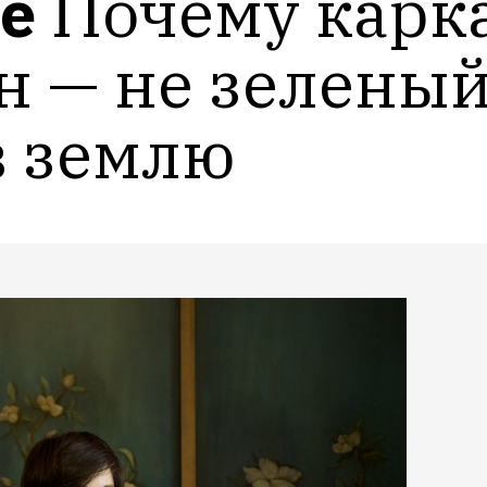
е
Почему карка
 — не зеленый,
в землю