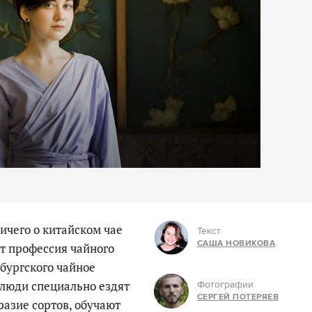
ичего о китайском чае
Текст
САША НОВИКОВА
ет профессия чайного
бургского чайное
 люди специально ездят
Фотографии
СЕРГЕЙ ПОТЕРЯЕВ
разие сортов, обучают