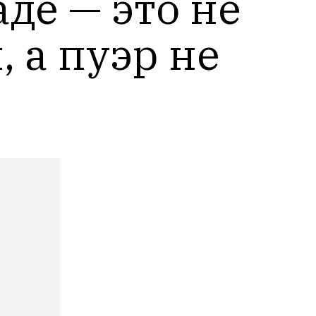
де — это не 
 а пуэр не 