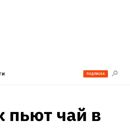
Поиск
ТИ
ПОДПИСКА
по
сайту
 пьют чай в 