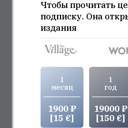
Чтобы прочитать це
подписку. Она откр
издания
1
1
месяц
год
1900 ₽
19000 ₽
[15 €]
[150 €]