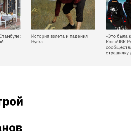
Стамбуле:
История взлета и падения
«Это была 
ий
Hydra
Как «ЧВК Р
сообщества
страшилку 
рой 
анов