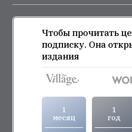
Чтобы прочитать це
подписку. Она откр
издания
1
1
месяц
год