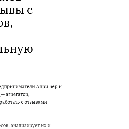
ывы с 
в, 
льную 
редприниматели Анри Бер и
w
— агрегатор,
работать с отзывами
сов, анализирует их и