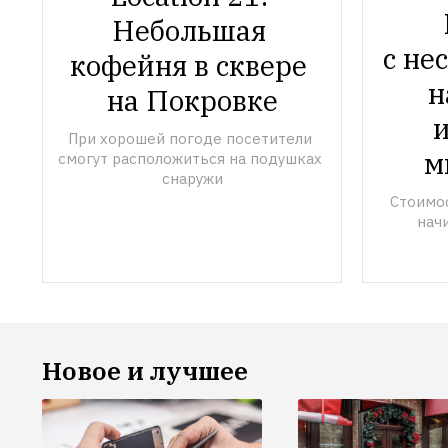
Небольшая 
с не
кофейня в сквере 
н
на Покровке
и
При хорошей погоде посетители 
м
смогут расположиться на подушках 
снаружи
Стоимос
нач
Новое и лучшее