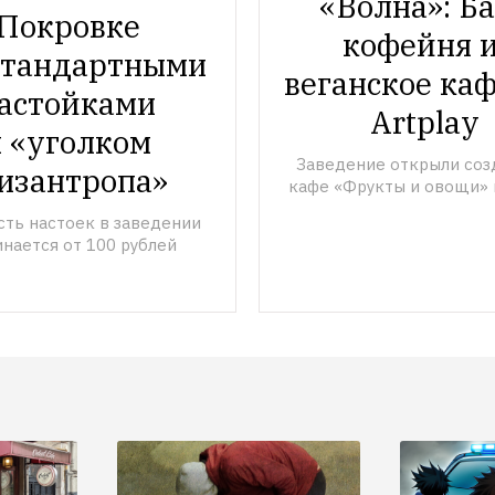
«Волна»: Бар
Покровке 
кофейня и
стандартными 
веганское каф
астойками 
Artplay
 «уголком 
Заведение открыли созд
изантропа»
кафе «Фрукты и овощи» 
ть настоек в заведении 
инается от 100 рублей