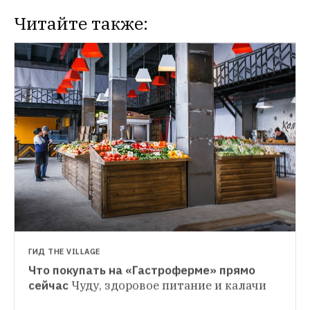
Читайте также:
НОВОЕ МЕСТО
На Верхней Радищевской откроется 
гриль-ресторан Edge от владельцев 
Lambic и Too Much
Запуск проекта 
запланирован на середину марта
ГИД THE VILLAGE
Что покупать на «Гастроферме» прямо 
ОТКРЫТИЯ НЕДЕЛИ
сейчас
Чуду, здоровое питание и калачи
Яки, русская кухня и крабы
Главные 
гастрономические события недели