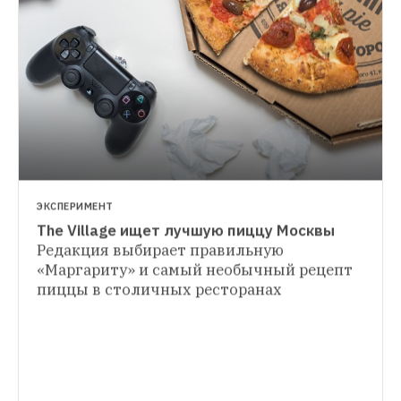
ЭКСПЕРИМЕНТ
The Village ищет лучшую пиццу Москвы
ГИД THE VILLAGE
Редакция выбирает правильную 
Куда сходить праздничным вечером
«Маргариту» и самый необычный рецепт 
ОТКРЫТИЯ НЕДЕЛИ
Рассказываем, где поужинать 8 Марта
пиццы в столичных ресторанах
Морепродукты от Новикова, итальянцы 
на Патриарших и русская закусочная
На 
этой неделе — четыре новых ресторана, 
одно кинокафе и доставка детской еды 