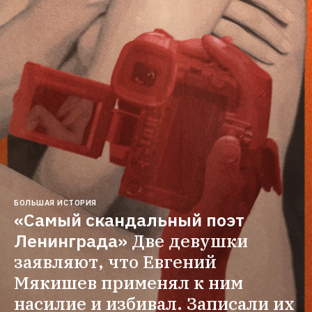
БОЛЬШАЯ ИСТОРИЯ
«Самый скандальный поэт 
Ленинграда»
Две девушки 
заявляют, что Евгений 
Мякишев применял к ним 
насилие и избивал. Записали их 