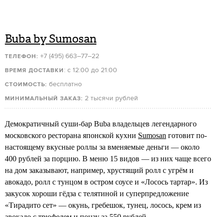
Buba by Sumosan
+7 (495) 663–77–22
ТЕЛЕФОН:
: с 12:00 до 21:00
ВРЕМЯ ДОСТАВКИ
бесплатно
СТОИМОСТЬ:
2 тысячи рублей
МИНИМАЛЬНЫЙ ЗАКАЗ:
Демократичный суши-бар Buba владельцев легендарного
московского ресторана японской кухни
Sumosan
готовит по-
настоящему вкусные роллы за вменяемые деньги — около
400 рублей за порцию. В меню 15 видов — из них чаще всего
на дом заказывают, например, хрустящий ролл с угрём и
авокадо, ролл с тунцом в остром соусе и «Лосось тартар». Из
закусок хороши гёдза с телятиной и суперпредложение
«Тирадито сет» — окунь, гребешок, тунец, лосось, крем из
авокадо с трюфелем и понзу за 550 рублей.