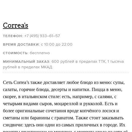
Correa’s
+7 (495) 933–61–57
ТЕЛЕФОН:
: с 10:00 до 22:00
ВРЕМЯ ДОСТАВКИ
бесплатно
СТОИМОСТЬ:
600 рублей в пределах ТТК, 1 тысяча
МИНИМАЛЬНЫЙ ЗАКАЗ:
рублей в пределах МКАД
Сеть Correa’s также доставляет любое блюдо из меню: супы,
салаты, горячие блюда, десерты и напитки. Пицца в меню,
скорее, в итальянском стиле: есть, например, с салями, с
четырьмя видами сыров, моцареллой и рукколой. Есть и
более оригинальные сочетания вроде копчёного лосося и
сметаны или баранины с гранатом. Также стоит заказывать
сэндвичи: здесь они одни из самых приличных в городе. Их
рецепты практически не менялись с момента ухода из сети её