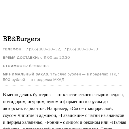
BB&Burgers
+7 (965) 383–30–32, +7 (965) 383–30–33
ТЕЛЕФОН:
с 11:00 до 20:30
ВРЕМЯ
ДОСТАВКИ
:
бесплатно
СТОИМОСТЬ:
1 тысяча рублей — в пределах ТТК, 1
МИНИМАЛЬНЫЙ ЗАКАЗ:
500 рублей — в пределах МКАД
В меню девять бургеров — от классического с сыром чеддер,
помидором, огурцом, луком и фирменным соусом до
авторских вариантов. Например, «Сосо» с моцареллой,
соусом Чипотле и аджикой, «Гавайский» с чатни из ананасов
и перцем халапеньо, «Ронни» с яйцом и беконом или «Пьяная