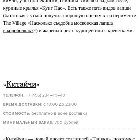
кимчи, утка по-пекински, свинина в кисло-сладком соусе,
куриные крылья «Кунг Пао». Есть также пять видов лапши
(бататовая с уткой получила хорошую оценку в эксперименте
The Village «
Насколько съедобна московская лапша
в коробочках?
») и жареный рис с курицей или с креветками.
«
Китайчи
»
+7 (495) 234–40–40
ТЕЛЕФОН:
: с 10:00 до 23:00
ВРЕМЯ ДОСТАВКИ
бесплатно
в зоне доставки
СТОИМОСТЬ:
700 рублей
МИНИМАЛЬНЫЙ ЗАКАЗ:
«Китайчи» — новый проект создателей «Тануки», поэтому с