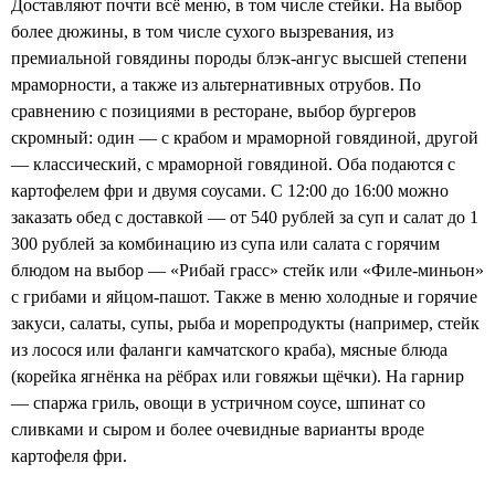
Доставляют почти всё меню, в том числе стейки. На выбор
более дюжины, в том числе сухого вызревания, из
премиальной говядины породы блэк-ангус высшей степени
мраморности, а также из альтернативных отрубов. По
сравнению с позициями в ресторане, выбор бургеров
скромный: один — с крабом и мраморной говядиной, другой
— классический, с мраморной говядиной. Оба подаются с
картофелем фри и двумя соусами. С 12:00 до 16:00 можно
заказать обед с доставкой — от 540 рублей за суп и салат до 1
300 рублей за комбинацию из супа или салата с горячим
блюдом на выбор — «Рибай грасс» стейк или «Филе-миньон»
с грибами и яйцом-пашот. Также в меню холодные и горячие
закуси, салаты, супы, рыба и морепродукты (например, стейк
из лосося или фаланги камчатского краба), мясные блюда
(корейка ягнёнка на рёбрах или говяжьи щёчки). На гарнир
— спаржа гриль, овощи в устричном соусе, шпинат со
сливками и сыром и более очевидные варианты вроде
картофеля фри.