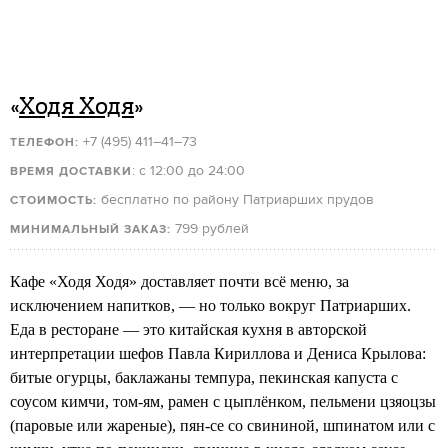
«
Ходя Ходя
»
+7 (495) 411–41–73
ТЕЛЕФОН:
: с 12:00 до 24:00
ВРЕМЯ ДОСТАВКИ
бесплатно по району Патриарших прудов
СТОИМОСТЬ:
799 рублей
МИНИМАЛЬНЫЙ ЗАКАЗ:
Кафе «Ходя Ходя» доставляет почти всё меню, за
исключением напитков, — но только вокруг Патриарших.
Еда в ресторане — это китайская кухня в авторской
интерпретации шефов Павла Кириллова и Дениса Крылова:
битые огурцы, баклажаны темпура, пекинская капуста с
соусом кимчи, том-ям, рамен с цыплёнком, пельмени цзяоцзы
(паровые или жареные), пян-се со свининой, шпинатом или с