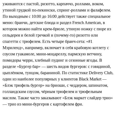
уживаются с пастой, ризотто, карпаччо, роллами, воком,
утиной грудкой по-пекински, спринг-роллами и фалафелем.
По выходным с 10:00 до 16:00 действует также специальное
меню: бранчи, детские блюда и раздел French American, в
котором можно найти крем-брюле, утиную ножку с пюре из
сельдерея и белой гречкой и (почему-то) ризотто или
спагетти с трюфелем. Есть четыре бранч-сета: «#1
Мэриленд», например, включает в себя крабовую котлету с
соусом гуакамоле, мини-моцареллу, пармскую ветчину,
помидоры черри, хлебный пудинг и сезонные ягоды. В
разделе «Бургер бар» — шесть видов бургеров: с говядиной,
цыплёнком, тунцом, бараниной. По статистике Delivery Club,
один из наиболее популярных у клиентов Black Market —
«Блэк трюфель бургер» на бриоши, с чеддером, шпинатом,
голландским соусом, чёрным трюфелем и трюфельным
маслом. Также часто заказывают «Блэк маркет слайдер трио»
— трио из мини-бургеров с картофелем фри.