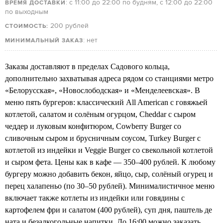
: с 11:00 до 22:00 по будням, с 12:00 до 22:00
ВРЕМЯ ДОСТАВКИ
по выходным
200 рублей
СТОИМОСТЬ:
: нет
МИНИМАЛЬНЫЙ ЗАКАЗ
Заказы доставляют в пределах Садового кольца,
дополнительно захватывая адреса рядом со станциями метро
«Белорусская», «Новослободская» и «Менделеевская». В
меню пять бургеров: классический All American с говяжьей
котлетой, салатом и солёным огурцом, Cheddar с сыром
чеддер и луковым конфитюром, Cowberry Burger со
сливочным сыром и брусничным соусом, Turkey Burger с
котлетой из индейки и Veggie Burger со свекольной котлетой
и сыром фета. Цены как в кафе — 350–400 рублей. К любому
бургеру можно добавить бекон, яйцо, сыр, солёный огурец и
перец халапеньо (по 30–50 рублей). Минималистичное меню
включает также котлеты из индейки или говядины с
картофелем фри и салатом (400 рублей), суп дня, паштель де
ната и безалкогольные напитки. До 16:00 можно заказать