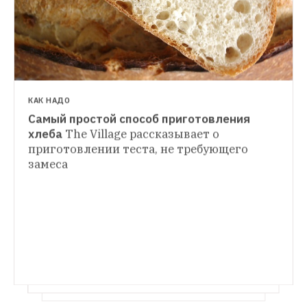
КАК НАДО
Самый простой способ приготовления 
РЕЦЕПТЫ ШЕФОВ
хлеба
The Village рассказывает о 
Почти салат: 3 рецепта холодных супов
приготовлении теста, не требующего 
КТО КОРМИТ
Гаспачо, свекольный и суп с мацони
замеса
Guilty Pleasure: Шеф-повара — о своей 
любимой запретной еде
Филе-о-фиш, 
шоколад и кока-кола