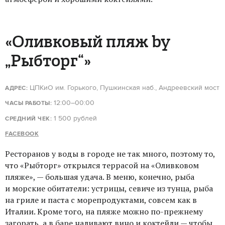
«Оливковый пляж by
„Рыбторг“»
ЦПКиО им. Горького, Пушкинская наб., Андреевский мост
АДРЕС:
12:00–00:00
ЧАСЫ РАБОТЫ:
1 500 рублей
СРЕДНИЙ ЧЕК:
FACEBOOK
Ресторанов у воды в городе не так много, поэтому то,
что «Рыбторг» открылся террасой на «Оливковом
пляже», — большая удача. В меню, конечно, рыба
и морские обитатели: устрицы, севиче из тунца, рыба
на гриле и паста с морепродуктами, совсем как в
Италии. Кроме того, на пляже можно по-прежнему
загорать, а в баре наливают вино и коктейли — чтобы