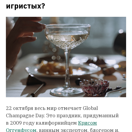
игристых?
22 октября весь мир отмечает Global
Champagne Day. Это праздник, придуманный
в 2009 году калифорнийцем
Крисом
Оггенфусом
, винным экспертом, блогером и,