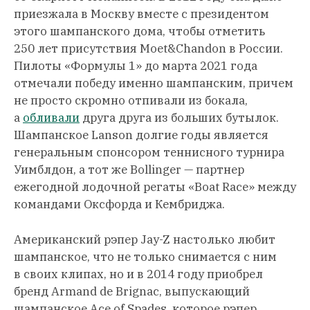
приезжала в Москву вместе с президентом
этого шампанского дома, чтобы отметить
250 лет присутствия Moet&Chandon в России.
Пилоты «Формулы 1» до марта 2021 года
отмечали победу именно шампанским, причем
не просто скромно отпивали из бокала,
а
обливали
друга друга из больших бутылок.
Шампанское Lanson долгие годы является
генеральным спонсором теннисного турнира
Уимблдон, а тот же Bollinger — партнер
ежегодной лодочной регаты «Boat Race» между
командами Оксфорда и Кембриджа.
Американский рэпер Jay-Z настолько любит
шампанское, что не только снимается с ним
в своих клипах, но и в 2014 году приобрел
бренд Armand de Brignac, выпускающий
шампанское Ace of Spades, которое рэпер