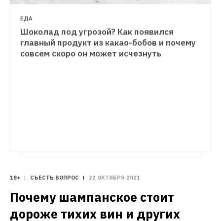
ЕДА
Шоколад под угрозой? Как появился 
ГИД THE VILLAGE
главный продукт из какао-бобов и почему 
Скорее всего, вы пьете не настоящий 
совсем скоро он может исчезнуть
матча. Как цветной напиток стал великим 
московским обманом
18+
СЪЕСТЬ ВОПРОС
22 ОКТЯБРЯ 2021
Почему шампанское стоит 
дороже тихих вин и других 