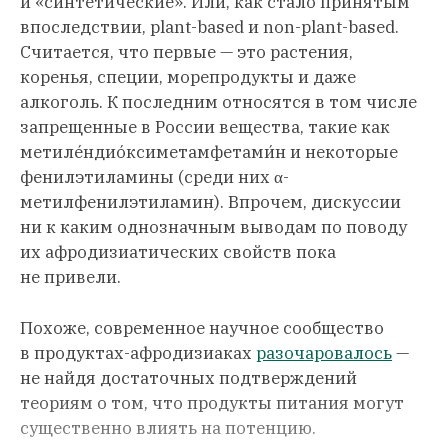
и «синтетические». Или, как стало принятым
впоследствии, plant-based и non-plant-based.
Считается, что первые — это растения,
коренья, специи, морепродукты и даже
алкоголь. К последним относятся в том числе
запрещенные в России вещества, такие как
метиле́ндио́ксиметамфетами́н и некоторые
фенилэтиламины (среди них α-
метилфенилэтиламин). Впрочем, дискуссии
ни к каким однозначным выводам по поводу
их афродизиатических свойств пока
не привели.
Похоже, современное научное сообщество
в продуктах-афродизиаках
разочаровалось
—
не найдя достаточных подтверждений
теориям о том, что продукты питания могут
существенно влиять на потенцию.