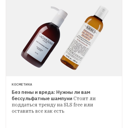
КОСМЕТИКА
Без пены и вреда: Нужны ли вам 
КОСМЕТИКА
бессульфатные шампуни
Стоит ли 
поддаться тренду на SLS free или 
КОСМЕТИКА
Почему банка крема может стоить как 
оставить все как есть
Блестящее лето: Фестивальный макияж 
за минуту и без кистей
Главный тренд 
предстоящего лета, который избавит 
от возни с кистями