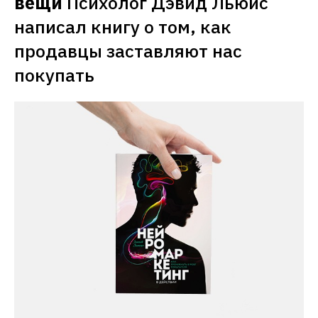
вещи
Психолог Дэвид Льюис 
вспоминают в последнюю очередь.
написал книгу о том, как 
продавцы заставляют нас 
покупать