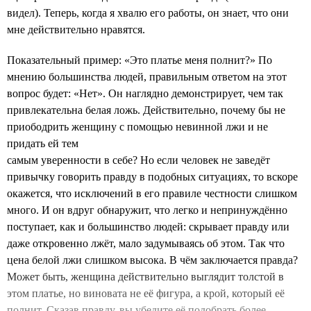
видел). Теперь, когда я хвалю его работы, он знает, что они
мне действительно нравятся.
Показательный пример: «Это платье меня полнит?» По
мнению большинства людей, правильным ответом на этот
вопрос будет: «Нет». Он наглядно демонстрирует, чем так
привлекательна белая ложь. Действительно, почему бы не
приободрить женщину с помощью невинной лжи и не
придать ей тем
самым уверенности в себе? Но если человек не заведёт
привычку говорить правду в подобных ситуациях, то вскоре
окажется, что исключений в его правиле честности слишком
много. И он вдруг обнаружит, что легко и непринуждённо
поступает, как и большинство людей: скрывает правду или
даже откровенно лжёт, мало задумываясь об этом. Так что
цена белой лжи слишком высока. В чём заключается правда?
Может быть, женщина действительно выглядит толстой в
этом платье, но виновата не её фигура, а крой, который её
полнит. Сказав правду, вы убедите её подобрать более