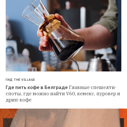
ГИД THE VILLAGE
Где пить кофе в Белграде
Главные спешелти-
споты, где можно найти V60, кемекс, пуровер и 
дрип-кофе 