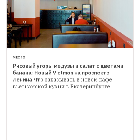
МЕСТО
Рисовый угорь, медузы и салат с цветами 
ФОТОРЕПОРТАЖ
банана: Новый Vietmon на проспекте 
«Меня и моего дома здесь быть не 
Ленина
Что заказывать в новом кафе 
ЛИЧНЫЙ ОПЫТ
должно»
Как живет последняя 
вьетнамской кухни в Екатеринбурге
Здесь моря нет: Как школьник с Урала 
обитательница дома, который скоро 
стал популярным серфером
Никита 
снесут
Авдеев о первой волне, тренировках на 
суше, акулах и рифах