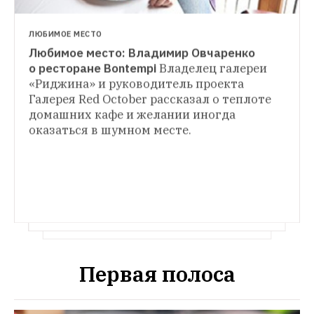
ЛЮБИМОЕ МЕСТО
Любимое место: Владимир Овчаренко 
ЛЮБИМОЕ МЕСТО
о ресторане Bontempi
Владелец галереи 
Любимое место: Алексей Малыбаев о Shop 
«Риджина» и руководитель проекта 
ЛЮБИМОЕ МЕСТО
& Bar Denis Simachev
Креативный директор 
Галерея Red October рассказал о теплоте 
и партнёр агентства Firma рассказал о 
домашних кафе и желании иногда 
Совладелец Chop-Chop 
своих хитах в любимых ресторанах 
Данила Антоновский рассказал The Village 
оказаться в шумном месте.
города и о том, что со сменой шефа место 
об универсальном баре, где приятно 
рискует потерять преданную аудиторию.
работать по утрам, ужинать с друзьями 
и к тому же можно встретить Никиту 
Михалкова
Первая полоса