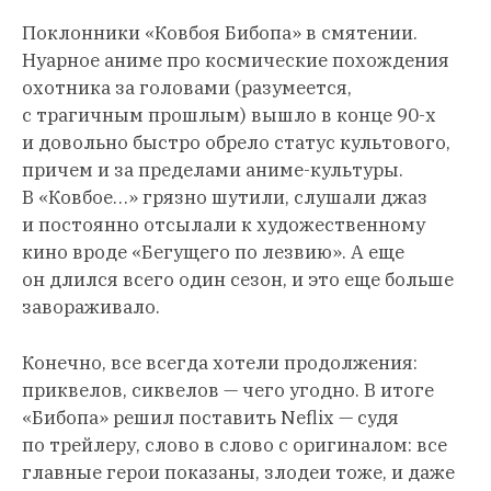
Поклонники «Ковбоя Бибопа» в смятении.
Нуарное аниме про космические похождения
охотника за головами (разумеется,
с трагичным прошлым) вышло в конце 90-х
и довольно быстро обрело статус культового,
причем и за пределами аниме-культуры.
В «Ковбое…» грязно шутили, слушали джаз
и постоянно отсылали к художественному
кино вроде «Бегущего по лезвию». А еще
он длился всего один сезон, и это еще больше
завораживало.
Конечно, все всегда хотели продолжения:
приквелов, сиквелов — чего угодно. В итоге
«Бибопа» решил поставить Neflix — судя
по трейлеру, слово в слово с оригиналом: все
главные герои показаны, злодеи тоже, и даже