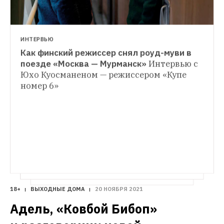
ИНТЕРВЬЮ
Как финский режиссер снял роуд-муви в 
СЕРИАЛЫ
поезде «Москва — Мурманск»
Интервью с 
Любовь и медведи: Как Эль Фэннинг 
Юхо Куосманеном — режиссером «Купе 
НОВАЯ МУЗЫКА
строила прекрасную Россию будущего
номер 6»
«Все пройдет»: Новый миниальбом эмо-
Чем хорош новый сезон «Великой»
группы «Сердоболь»
18+
ВЫХОДНЫЕ ДОМА
20 НОЯБРЯ 2021
Адель, «Ковбой Бибоп» 