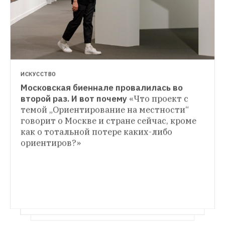
ИСКУССТВО
Московская биеннале провалилась во 
ИСКУССТВО
второй раз. И вот почему
«Что проект с 
Божественный Шагал: Неожиданная 
темой „Ориентирование на местности“ 
НОВОЕ
выставка художника в Подмосковье
В 
говорит о Москве и стране сейчас, кроме 
Есть один стул: Кто и зачем сделал 
музее под Истрой сейчас находится 239 
как о тотальной потере каких-либо 
стеклянный трон с миллионом долларов
работ Шагала
Художник Сергиенко и бизнесмен Рыбаков 
ориентиров?»
создали арт-объект из стекла и денег, а 
теперь собираются заработать на нем