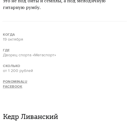
это не под биты и семплы, а под мелодичную
гитарную румбу.
КОГДА
19 октября
ГДЕ
Дворец спорта «Мегаспорт»
СКОЛЬКО
от 1 200 рублей
PONOMINALU
FACEBOOK
Кедр Ливанский