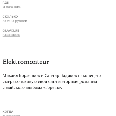
ГДЕ
«ГлавClub»
СКОЛЬКО
от 600 рублей
GLAVCLUB
FACEBOOK
Elektromonteur
Михаил Борзенков и Санчир Бадаков наконец-то
сыграют вживую свои синтезаторные романсы
с майского альбома «Горечь».
КОГДА
11 октября