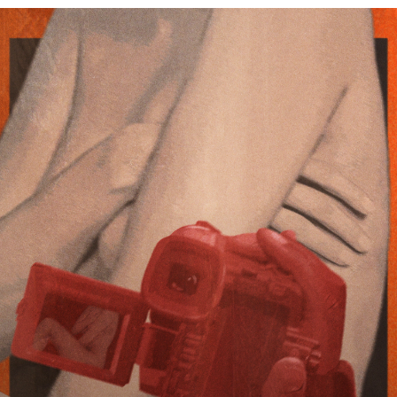
БОЛЬШАЯ ИСТОРИЯ
«Самый скандальный поэт 
Ленинграда»
Две девушки 
заявляют, что Евгений Мякишев 
применял к ним насилие и избивал. 
Записали их рассказы