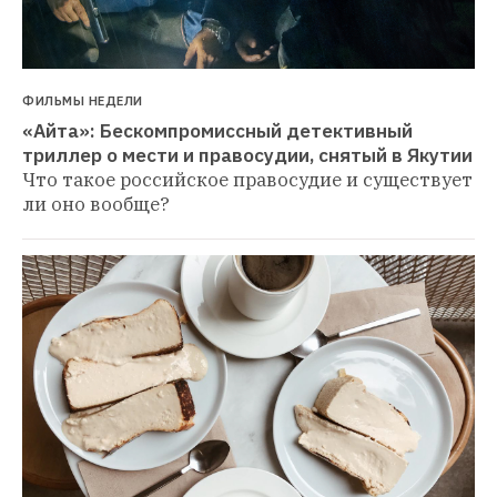
СОВЕТУЕМ
От баклавы до дондурмы и тулумбы: 
13 главных турецких сладостей
И где 
их попробовать в Стамбуле