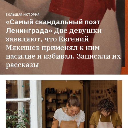
ГИД THE VILLAGE
Чем занять руки в Тбилиси: Мастер-классы, 
курсы и студии
Лепим горшки и шьем