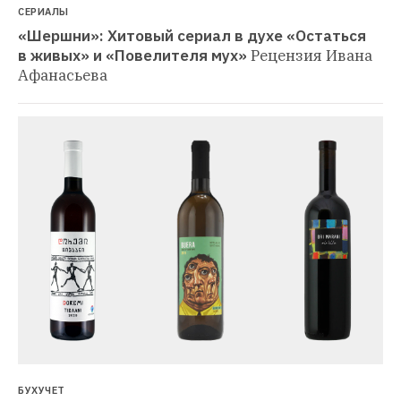
БУХУЧЕТ
«Малые дети любят Кахети»: Гид 
по натуральным грузинским винодельням
Ori 
Marani, Lapati Wines, Tevza и другие производители, 
за которыми стоит следить