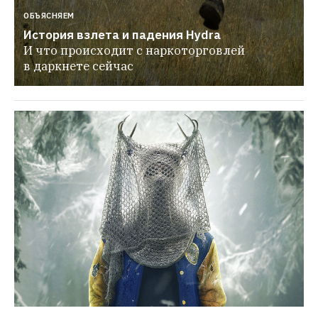
СЕРИАЛЫ
«Шершни»: Хитовый сериал в духе «Остаться 
в живых» и «Повелителя мух»
Рецензия Ивана 
Афанасьева